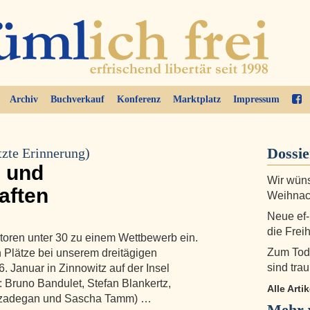
Archiv
Buchverkauf
Konferenz
Marktplatz
Impressum
Dossi
tzte Erinnerung)
 und
Wir wüns
aften
Weihnac
Neue ef-
die Frei
utoren unter 30 zu einem Wettbewerb ein.
Zum Tod
n Plätze bei unserem dreitägigen
sind trau
 Januar in Zinnowitz auf der Insel
Bruno Bandulet, Stefan Blankertz,
Alle Arti
hizadegan und Sascha Tamm) …
Mehr 