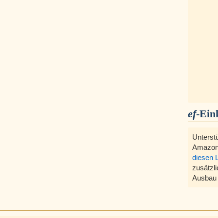
ef
-Ein
Unterst
Amazon
diesen 
zusätzli
Ausbau 