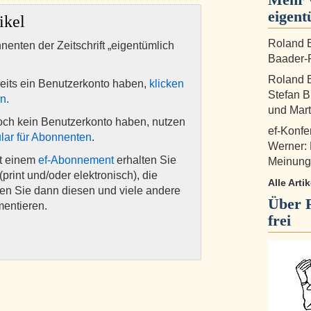
eigent
ikel
Roland B
nnenten der Zeitschrift „eigentümlich
Baader-P
Roland B
eits ein Benutzerkonto haben,
klicken
Stefan B
en
.
und Mart
och kein Benutzerkonto haben, nutzen
ef-Konfe
lar für Abonnenten
.
Werner:
it einem
ef-Abonnement
erhalten Sie
Meinungs
(print und/oder elektronisch), die
Alle Arti
nen Sie dann diesen und viele andere
Über
mentieren.
frei