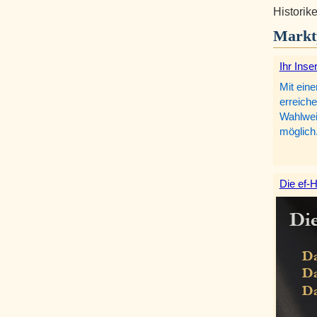
Historike
Markt
Ihr Inse
Mit eine
erreiche
Wahlweis
möglich
Die ef-H