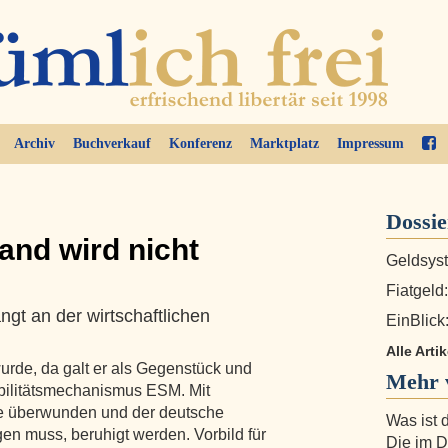
Archiv
Buchverkauf
Konferenz
Marktplatz
Impressum
Dossi
and wird nicht
Geldsyst
Fiatgeld
ngt an der wirtschaftlichen
EinBlick:
Alle Arti
urde, da galt er als Gegenstück und
Mehr 
ilitätsmechanismus ESM. Mit
ise überwunden und der deutsche
Was ist 
en muss, beruhigt werden. Vorbild für
Die im D