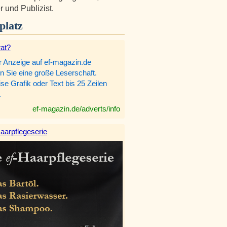
r und Publizist.
platz
rat?
r Anzeige auf ef-magazin.de
n Sie eine große Leserschaft.
e Grafik oder Text bis 25 Zeilen
.
ef-magazin.de/adverts/info
aarpflegeserie