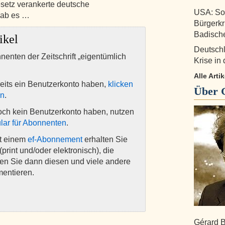
setz verankerte deutsche
USA: So 
gab es …
Bürgerkr
Badische
ikel
Deutschl
nnenten der Zeitschrift „eigentümlich
Krise in
Alle Art
eits ein Benutzerkonto haben,
klicken
Über
en
.
och kein Benutzerkonto haben, nutzen
lar für Abonnenten
.
it einem
ef-Abonnement
erhalten Sie
(print und/oder elektronisch), die
nen Sie dann diesen und viele andere
mentieren.
Gérard B