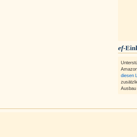
ef
-Ein
Unterst
Amazon
diesen 
zusätzli
Ausbau 