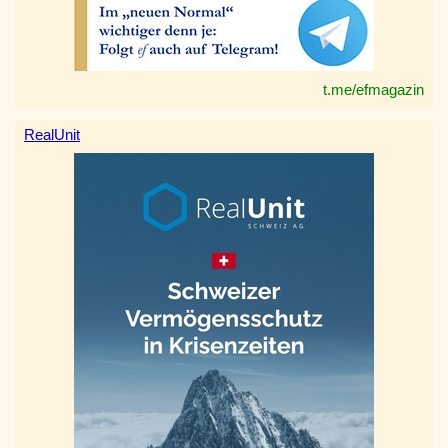
t.me/efmagazin
RealUnit