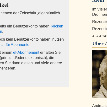
ikel
Im Visie
nnenten der Zeitschrift „eigentümlich
Drohnen
Rezensi
eits ein Benutzerkonto haben,
klicken
Rezensi
en
.
Alle Arti
och kein Benutzerkonto haben, nutzen
Über
lar für Abonnenten
.
it einem
ef-Abonnement
erhalten Sie
(print und/oder elektronisch), die
nen Sie dann diesen und viele andere
mentieren.
Andreas 