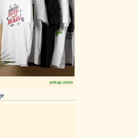
ankap.store
ge