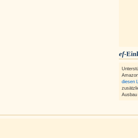
ef
-Ein
Unterst
Amazon
diesen 
zusätzli
Ausbau 