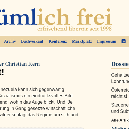
Archiv
Buchverkauf
Konferenz
Marktplatz
Impressum
Dossi
er Christian Kern
t!
Gehaltse
Lohnrund
enezuela kann sich gegenwärtig
Österrei
zialismus ein eindrucksvolles Bild
reicht’s!
end, wohin das Auge blickt. Und: Je
Steuerre
erung in Gang gesetzte wirtschaftliche
und Sub
wilder schlägt das Regime um sich und
Alle Arti
Mehr 