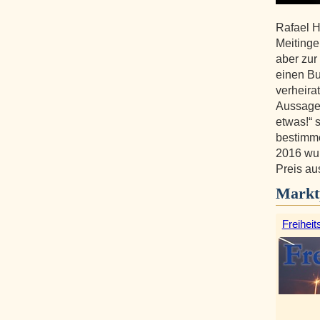
Rafael 
Meitingen
aber zur 
einen Bu
verheira
Aussage: 
etwas!“ 
bestimm
2016 wur
Preis au
Markt
Freiheit