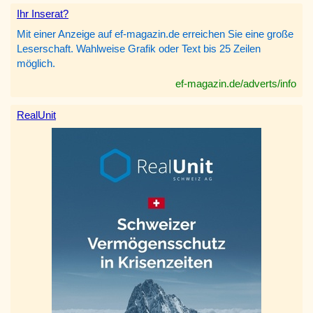
Ihr Inserat?
Mit einer Anzeige auf ef-magazin.de erreichen Sie eine große
Leserschaft. Wahlweise Grafik oder Text bis 25 Zeilen
möglich.
ef-magazin.de/adverts/info
RealUnit