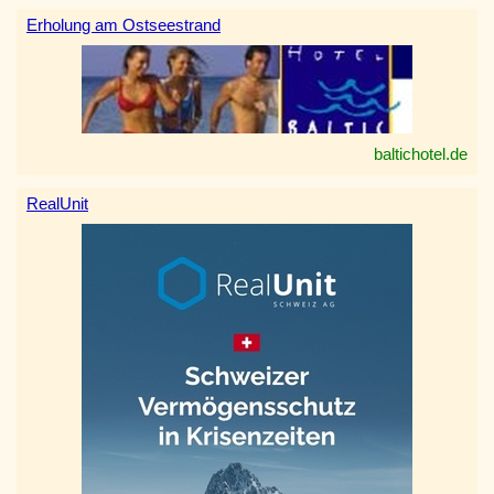
Erholung am Ostseestrand
baltichotel.de
RealUnit