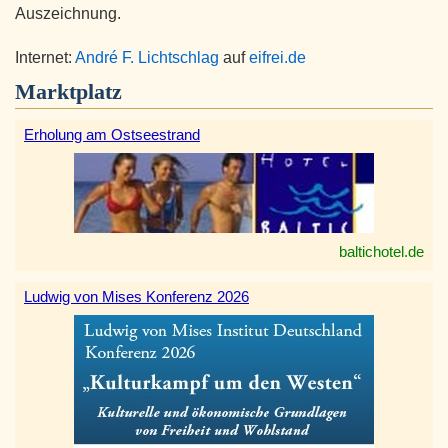
Auszeichnung.
Internet:
André F. Lichtschlag
auf
eifrei.de
Marktplatz
Erholung am Ostseestrand
baltichotel.de
Ludwig von Mises Konferenz 2026