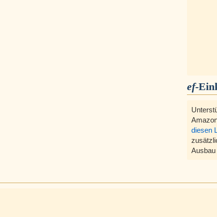
ef
-Ein
Unterst
Amazon
diesen 
zusätzli
Ausbau 