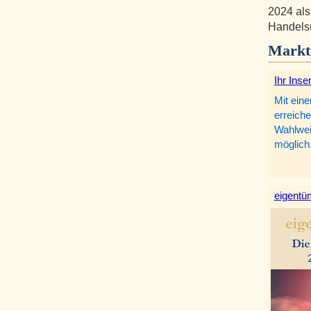
2024 als
Handelsu
Markt
Ihr Inse
Mit eine
erreiche
Wahlweis
möglich
eigentüm