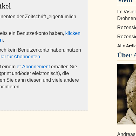
ikel
Im Visie
nnenten der Zeitschrift „eigentümlich
Drohnen
Rezensi
eits ein Benutzerkonto haben,
klicken
Rezensi
en
.
Alle Arti
och kein Benutzerkonto haben, nutzen
Über
lar für Abonnenten
.
it einem
ef-Abonnement
erhalten Sie
(print und/oder elektronisch), die
nen Sie dann diesen und viele andere
mentieren.
Andreas 