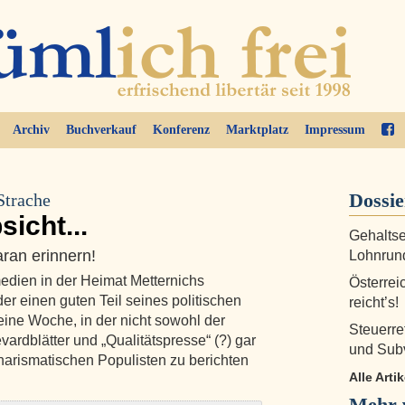
Archiv
Buchverkauf
Konferenz
Marktplatz
Impressum
Dossi
Strache
icht...
Gehaltse
aran erinnern!
Lohnrund
dien in der Heimat Metternichs
Österrei
r einen guten Teil seines politischen
reicht’s!
eine Woche, in der nicht sowohl der
Steuerre
vardblätter und „Qualitätspresse“ (?) gar
und Sub
arismatischen Populisten zu berichten
Alle Arti
Mehr 