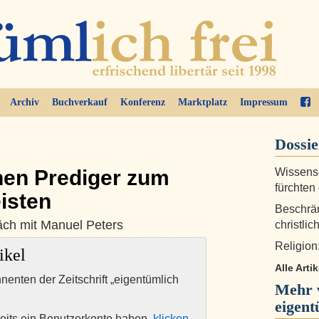
Archiv
Buchverkauf
Konferenz
Marktplatz
Impressum
Dossi
hen Prediger zum
Wissensc
fürchten
isten
Beschrän
äch mit Manuel Peters
christli
Religion
ikel
Alle Arti
nnenten der Zeitschrift „eigentümlich
Mehr 
eigent
eits ein Benutzerkonto haben,
klicken