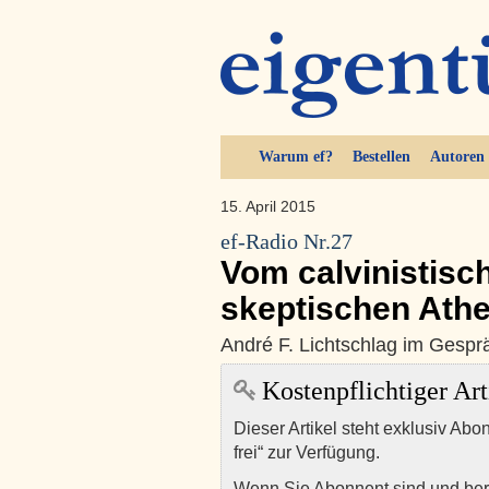
Warum ef?
Bestellen
Autoren
15. April 2015
ef-Radio Nr.27
Vom calvinistisc
skeptischen Athe
André F. Lichtschlag im Gespr
Kostenpflichtiger Art
Dieser Artikel steht exklusiv Abo
frei“ zur Verfügung.
Wenn Sie Abonnent sind und ber