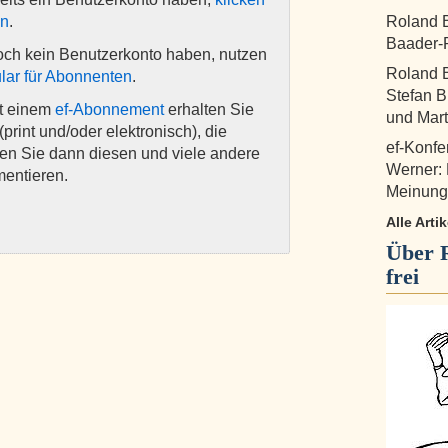
en
.
Roland B
Baader-P
och kein Benutzerkonto haben, nutzen
Roland B
lar für Abonnenten
.
Stefan B
it einem
ef-Abonnement
erhalten Sie
und Mart
(print und/oder elektronisch), die
ef-Konfe
nen Sie dann diesen und viele andere
Werner:
mentieren.
Meinungs
Alle Arti
Über
frei