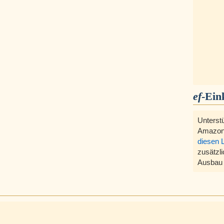
ef
-Ein
Unterst
Amazon
diesen 
zusätzli
Ausbau 