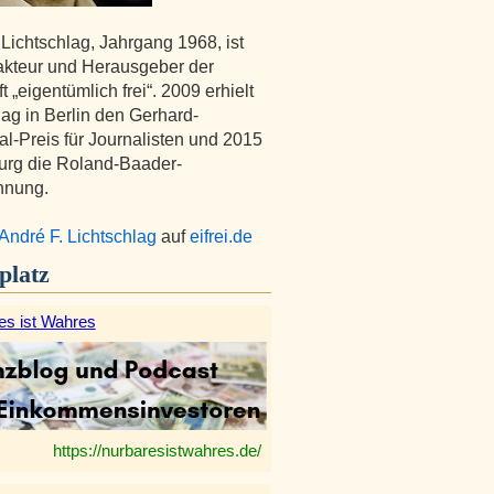
 Lichtschlag, Jahrgang 1968, ist
kteur und Herausgeber der
ft „eigentümlich frei“. 2009 erhielt
lag in Berlin den Gerhard-
l-Preis für Journalisten und 2015
urg die Roland-Baader-
hnung.
André F. Lichtschlag
auf
eifrei.de
platz
es ist Wahres
https://nurbaresistwahres.de/