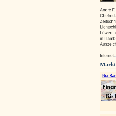
André F.
Chefreda
Zeitschri
Lichtsch
Löwentha
in Hamb
Auszeic
Internet:
Markt
Nur Bar