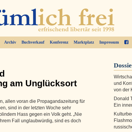
Archiv
Buchverkauf
Konferenz
Marktplatz
Impressum
Dossi
d
Wirtscha
g am Unglücksort
und Konfl
von der 
Donald T
 allen voran die Propagandazeitung für
Ein inne
en, sind in der letzten Woche sehr
Kulturbe
blindem Hass gegen ein Volk geht. „Nie
Flashmob
in ihrem Fall unglaubwürdig, sind es doch
russisc