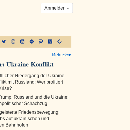
Anmelden
drucken
er:
Ukraine-Konflikt
ftlicher Niedergang der Ukraine
ikt mit Russland: Wer profitiert
Krise?
rump, Russland und die Ukraine:
npolitischer Schachzug
geisterte Friedensbewegung:
s auf ukrainischen und
hen Bahnhöfen