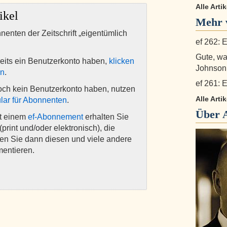
Alle Arti
ikel
Mehr v
nnenten der Zeitschrift „eigentümlich
ef 262: E
Gute, w
eits ein Benutzerkonto haben,
klicken
Johnson
en
.
ef 261: E
och kein Benutzerkonto haben, nutzen
Alle Arti
lar für Abonnenten
.
Über
it einem
ef-Abonnement
erhalten Sie
(print und/oder elektronisch), die
nen Sie dann diesen und viele andere
mentieren.