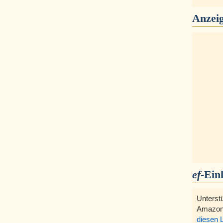
Anzei
ef
-Ein
Unterst
Amazon
diesen 