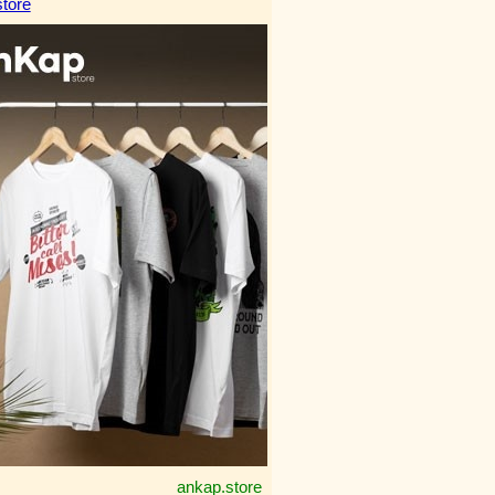
tore
ankap.store