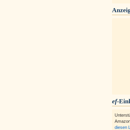
Anzei
ef
-Ein
Unterst
Amazon
diesen 