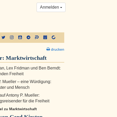
Anmelden
drucken
er:
Marktwirtschaft
n, Lex Fridman und Ben Berndt:
nden Freiheit
. Mueller – eine Würdigung:
ster und Mensch
auf Antony P. Mueller:
sreisender für die Freiheit
kel zu Marktwirtschaft
von Gerd Kirsten