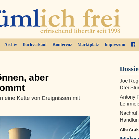
Archiv
Buchverkauf
Konferenz
Marktplatz
Impressum
Dossi
önnen, aber
Joe Roga
 kommt
Drei Stu
Antony P
n eine Kette von Ereignissen mit
Lehrmei
Nachruf 
Handlung
Alle Arti
Mehr 