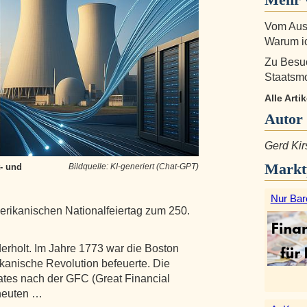
Vom Aus
Warum ic
Zu Besuc
Staatsmo
Alle Arti
Autor
Gerd Kir
Markt
t- und
Bildquelle: KI-generiert (Chat-GPT)
Nur Bar
merikanischen Nationalfeiertag zum 250.
erholt. Im Jahre 1773 war die Boston
ikanische Revolution befeuerte. Die
tes nach der GFC (Great Financial
rneuten …