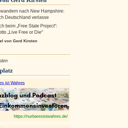
wandern nach New Hampshire:
h Deutschland verlasse
h beim „Free State Project“:
tto „Live Free or Die“
kel von Gerd Kirsten
sten
platz
es ist Wahres
https://nurbaresistwahres.de/