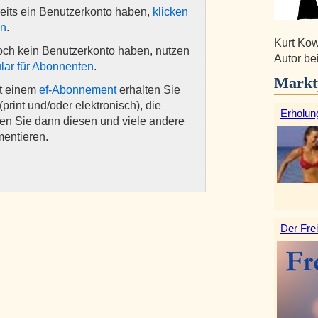
eits ein Benutzerkonto haben,
klicken
en
.
Kurt Kow
och kein Benutzerkonto haben, nutzen
Autor be
lar für Abonnenten
.
Markt
it einem
ef-Abonnement
erhalten Sie
(print und/oder elektronisch), die
Erholun
nen Sie dann diesen und viele andere
mentieren.
Der Frei