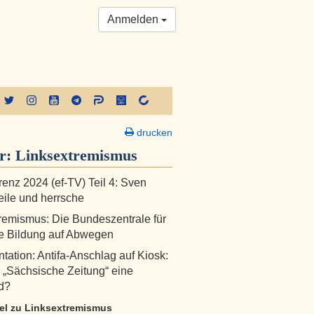
Anmelden
drucken
er:
Linksextremismus
renz 2024 (ef-TV) Teil 4: Sven
Teile und herrsche
remismus: Die Bundeszentrale für
he Bildung auf Abwegen
ation: Antifa-Anschlag auf Kiosk:
e „Sächsische Zeitung“ eine
d?
ikel zu Linksextremismus