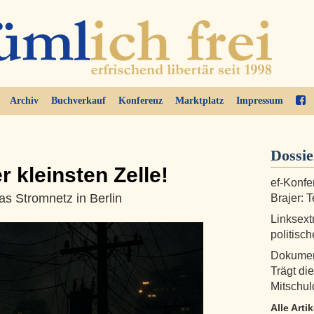
Archiv
Buchverkauf
Konferenz
Marktplatz
Impressum
Dossi
r kleinsten Zelle!
ef-Konfe
as Stromnetz in Berlin
Brajer: 
Linksext
politisc
Dokument
Trägt di
Mitschul
Alle Art