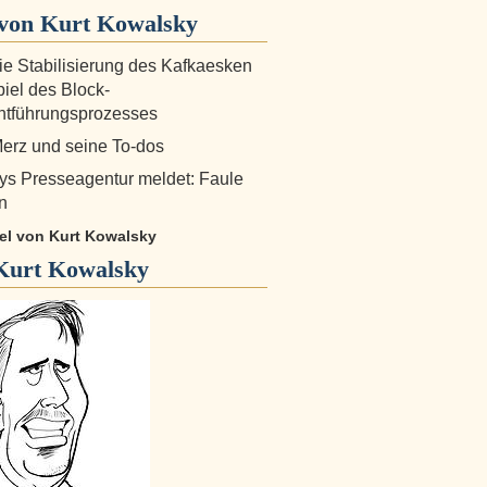
von Kurt Kowalsky
Die Stabilisierung des Kafkaesken
iel des Block-
ntführungsprozesses
 Merz und seine To-dos
s Presseagentur meldet: Faule
n
kel von Kurt Kowalsky
Kurt Kowalsky