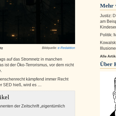
Mehr 
Justiz: 
am Beisp
Kindese
Politik:
Kowalsky
Illusione
tz
Bildquelle:
e-Redaktion
Alle Arti
hlags auf das Stromnetz in manchen
Über
s ist der Öko-Terrorismus, vor dem nicht
.
) Menschenrecht kämpfend immer Recht
der SED hieß, wird es …
ikel
nnenten der Zeitschrift „eigentümlich