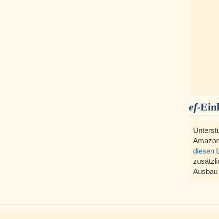
ef
-Ein
Unterst
Amazon
diesen 
zusätzli
Ausbau 