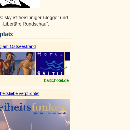
alsky ist freisinniger Blogger und
i „Libertäre Rundschau“.
platz
g am Ostseestrand
baltichotel.de
heitsliebe verpflichtet