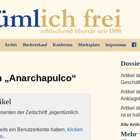
Archiv
Buchverkauf
Konferenz
Marktplatz
Impressum
Dossie
h „Anarchapulco“
Artikel 
Geschäft
Artikel 
Anklage
ikel
Artikel d
nnenten der Zeitschrift „eigentümlich
ist er hal
Alle Arti
eits ein Benutzerkonto haben,
klicken
Mehr 
en
.