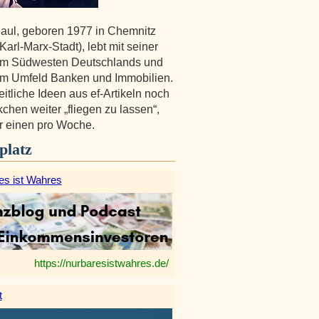
aul, geboren 1977 in Chemnitz
arl-Marx-Stadt), lebt mit seiner
 im Südwesten Deutschlands und
 im Umfeld Banken und Immobilien.
eitliche Ideen aus ef-Artikeln noch
kchen weiter „fliegen zu lassen“,
er einen pro Woche.
platz
es ist Wahres
https://nurbaresistwahres.de/
t