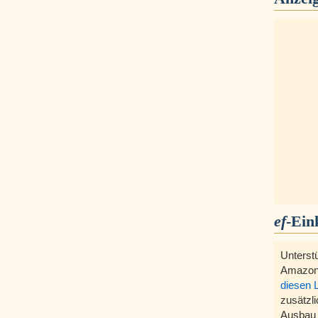
ef
-Ein
Unterst
Amazon
diesen 
zusätzli
Ausbau 