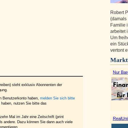
Robert P
(damals K
Familie
arbeitet
Um freih
ein Stüc
vertont 
Markt
Nur Bar
eiben) steht exklusiv Abonnenten der
gung.
in Benutzerkonto haben,
melden Sie sich bitte
haben, nutzen Sie bitte das
ehn Mal im Jahr eine Zeitschrift (print
RealUni
 als andere. Dazu können Sie dann auch viele
mmentieren.