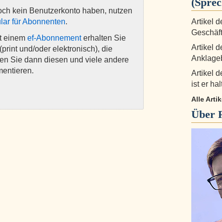
(Sprec
och kein Benutzerkonto haben, nutzen
lar für Abonnenten
.
Artikel 
Geschäft
it einem
ef-Abonnement
erhalten Sie
Artikel 
(print und/oder elektronisch), die
Anklage
nen Sie dann diesen und viele andere
mentieren.
Artikel d
ist er hal
Alle Arti
Über