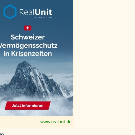
www.realunit.de
ge