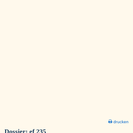
drucken
Dossier:
ef 235