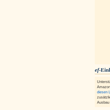
ef
-Ein
Unterst
Amazon
diesen 
zusätzli
Ausbau 