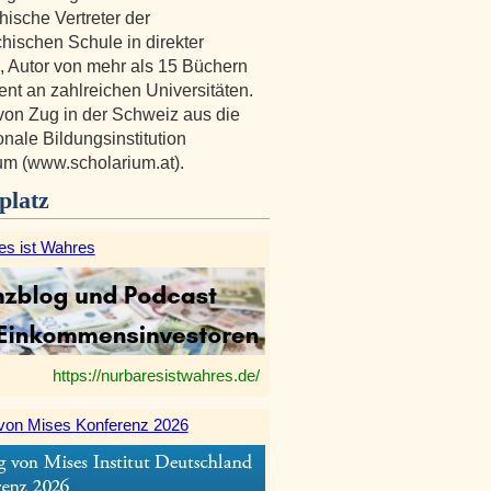
hische Vertreter der
chischen Schule in direkter
n, Autor von mehr als 15 Büchern
nt an zahlreichen Universitäten.
t von Zug in der Schweiz aus die
onale Bildungsinstitution
um (www.scholarium.at).
platz
es ist Wahres
https://nurbaresistwahres.de/
von Mises Konferenz 2026