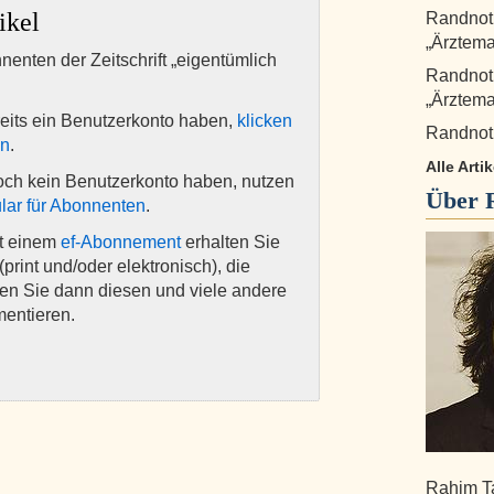
ikel
Randnot
„Ärztema
nnenten der Zeitschrift „eigentümlich
Randnot
„Ärztema
eits ein Benutzerkonto haben,
klicken
Randnoti
en
.
Alle Art
och kein Benutzerkonto haben, nutzen
Über
lar für Abonnenten
.
it einem
ef-Abonnement
erhalten Sie
(print und/oder elektronisch), die
nen Sie dann diesen und viele andere
mentieren.
Rahim Ta