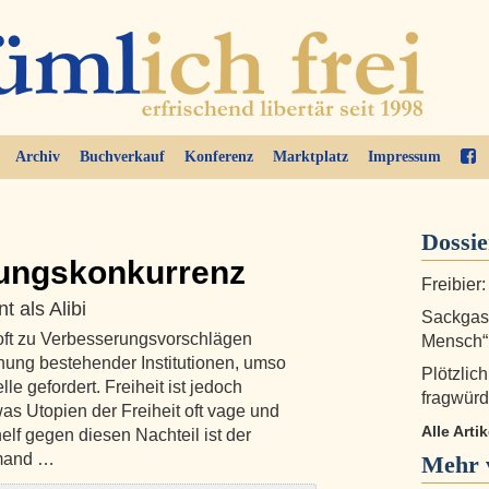
Archiv
Buchverkauf
Konferenz
Marktplatz
Impressum
Dossi
ungskonkurrenz
Freibier:
 als Alibi
Sackgass
d oft zu Verbesserungsvorschlägen
Mensch“
hnung bestehender Institutionen, umso
Plötzlic
 gefordert. Freiheit ist jedoch
fragwürd
as Utopien der Freiheit oft vage und
Alle Arti
elf gegen diesen Nachteil ist der
emand …
Mehr 