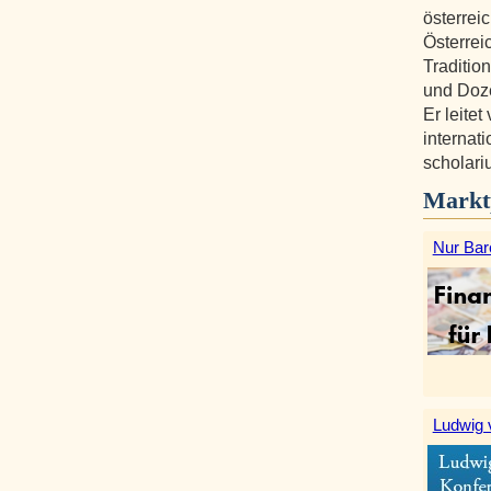
österreic
Österrei
Traditio
und Doze
Er leite
internati
scholari
Markt
Nur Bar
Ludwig 