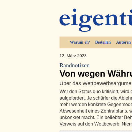
Warum ef?
Bestellen
Autoren
12. März 2023
Randnotizen
Von wegen Währ
Über das Wettbewerbsargument
Wer den Status quo kritisiert, wir
aufgefordert. Je schärfer die Able
mehr werden konkrete Gegenmodelle
Abwesenheit eines Zentralplans, w
unkonkret macht. Ein beliebter Beh
Verweis auf den Wettbewerb: Ni