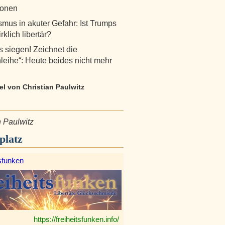
ionen
ismus in akuter Gefahr: Ist Trumps
irklich libertär?
ns siegen! Zeichnet die
leihe“: Heute beides nicht mehr
kel von Christian Paulwitz
n Paulwitz
platz
sfunken
https://freiheitsfunken.info/