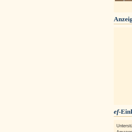
Anzei
ef
-Ein
Unterst
Amazon