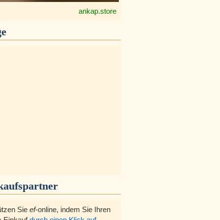
ankap.store
ge
kaufspartner
ützen Sie
ef
-online, indem Sie Ihren
-Einkauf
durch einen Klick auf