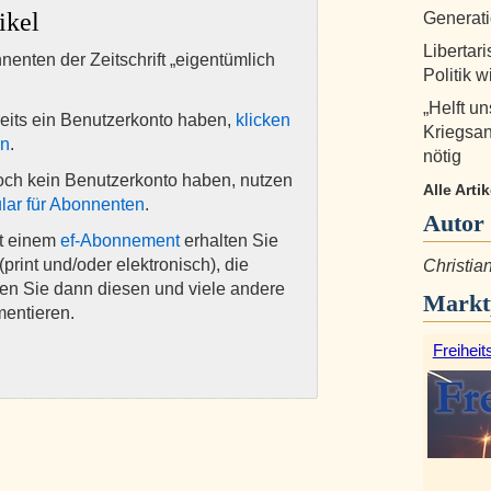
ikel
Generat
Libertar
nnenten der Zeitschrift „eigentümlich
Politik w
„Helft u
eits ein Benutzerkonto haben,
klicken
Kriegsan
en
.
nötig
och kein Benutzerkonto haben, nutzen
Alle Arti
lar für Abonnenten
.
Autor
it einem
ef-Abonnement
erhalten Sie
(print und/oder elektronisch), die
Christia
nen Sie dann diesen und viele andere
Markt
mentieren.
Freiheit