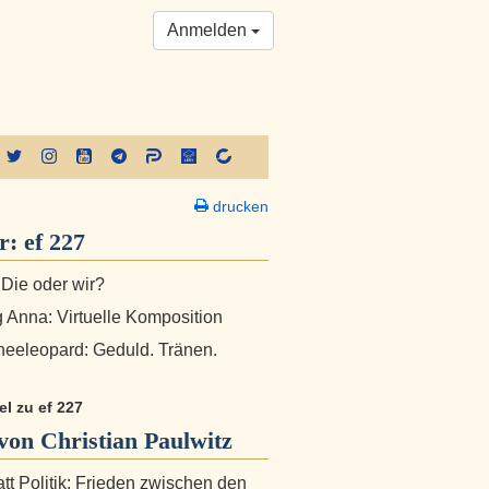
Anmelden
drucken
er:
ef 227
 Die oder wir?
g Anna: Virtuelle Komposition
eeleopard: Geduld. Tränen.
kel zu ef 227
on Christian Paulwitz
att Politik: Frieden zwischen den