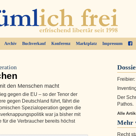
Archiv
Buchverkauf
Konferenz
Marktplatz
Impressum
Dossi
eration
chen
Freibier:
mit den Menschen macht
Inventin
ieg gegen die EU – so der Tenor der
Der Schn
re gegen Deutschland führt, fährt die
Pathos.
nomischen Spezialoperation gegen die
Alle Arti
verknappungspolitik war ja bisher mit
 für die Verbraucher bereits höchst
Mehr v
Recht st