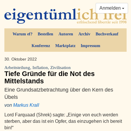
Anmelden
Warum ef?
Bestellen
Autoren
Archiv
Buchverkauf
Konferenz
Marktplatz
Impressum
30. Oktober 2022
Arbeitsteilung, Inflation, Zivilisation
Tiefe Gründe für die Not des
Mittelstands
Eine Grundsatzbetrachtung über den Kern des
Übels
von
Markus Krall
Lord Farquaad (Shrek) sagte: „Einige von euch werden
sterben, aber das ist ein Opfer, das einzugehen ich bereit
bin!“