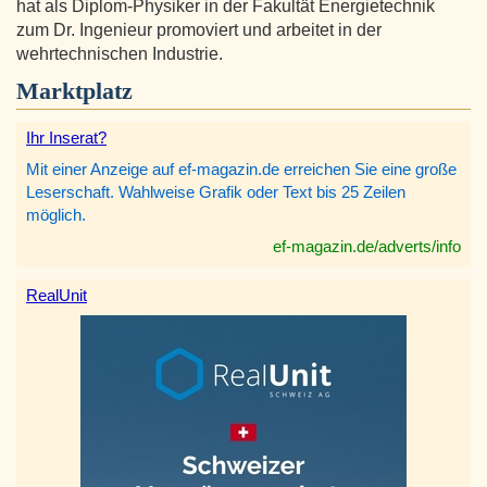
hat als Diplom-Physiker in der Fakultät Energietechnik
zum Dr. Ingenieur promoviert und arbeitet in der
wehrtechnischen Industrie.
Marktplatz
Ihr Inserat?
Mit einer Anzeige auf ef-magazin.de erreichen Sie eine große
Leserschaft. Wahlweise Grafik oder Text bis 25 Zeilen
möglich.
ef-magazin.de/adverts/info
RealUnit