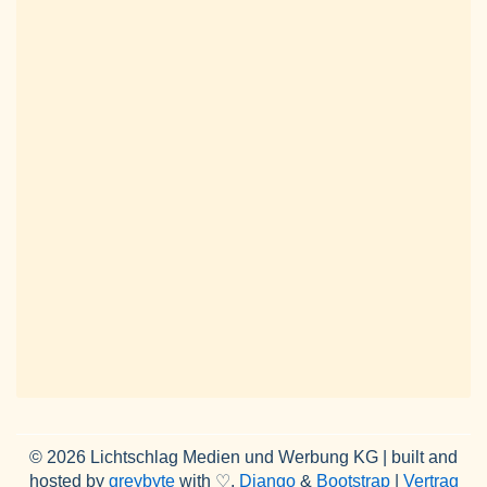
© 2026 Lichtschlag Medien und Werbung KG | built and
hosted by
greybyte
with ♡,
Django
&
Bootstrap
|
Vertrag