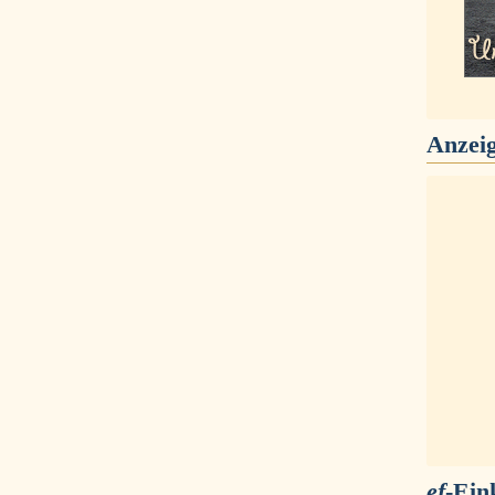
Anzei
ef
-Ein