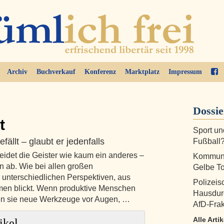
Archiv
Buchverkauf
Konferenz
Marktplatz
Impressum
Dossi
t
Sport un
ällt – glaubt er jedenfalls
Fußball
heidet die Geister wie kaum ein anderes –
Kommuna
n ab. Wie bei allen großen
Gelbe T
 unterschiedlichen Perspektiven, aus
Polizeis
men blickt. Wenn produktive Menschen
Hausdur
ben sie neue Werkzeuge vor Augen, …
AfD-Frak
Alle Arti
ikel