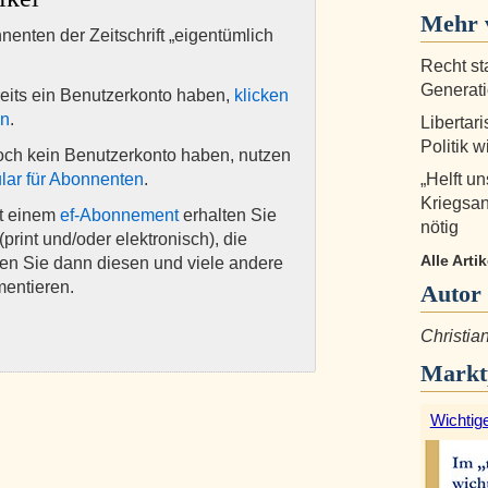
Mehr v
nnenten der Zeitschrift „eigentümlich
Recht st
Generat
eits ein Benutzerkonto haben,
klicken
en
.
Libertar
Politik w
och kein Benutzerkonto haben, nutzen
lar für Abonnenten
.
„Helft u
Kriegsan
it einem
ef-Abonnement
erhalten Sie
nötig
(print und/oder elektronisch), die
Alle Arti
nen Sie dann diesen und viele andere
mentieren.
Autor
Christia
Markt
Wichtige