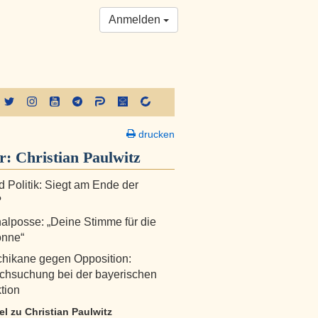
Anmelden
drucken
er:
Christian Paulwitz
d Politik: Siegt am Ende der
?
lposse: „Deine Stimme für die
onne“
chikane gegen Opposition:
chsuchung bei der bayerischen
tion
kel zu Christian Paulwitz