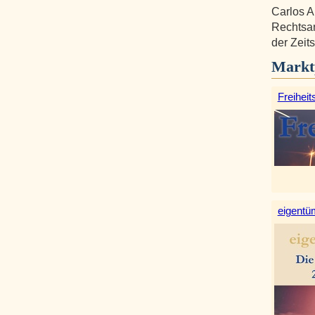
Carlos A
Rechtsan
der Zeits
Markt
Freiheit
eigentüm