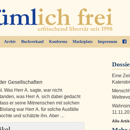
Archiv
Buchverkauf
Konferenz
Marktplatz
Impressum
Dossi
Eine Zei
der Gesellschaften
Katersti
. Was Herr A. sagte, war nicht
Menschhe
tanden, was Herr A. sich dabei gedacht
Weltrevo
 dass er seine Mitmenschen mit solchen
Wahnsin
islang war Herr A. für solche Ausfälle
11.11.20
mochte und schätzte ihn. Aber …
Alle Arti
ikel
Mehr 