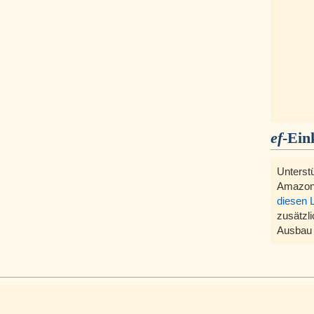
ef
-Ein
Unterst
Amazon
diesen 
zusätzli
Ausbau 