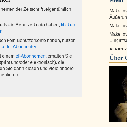
nnenten der Zeitschrift „eigentümlich
Make lov
Äußerun
eits ein Benutzerkonto haben,
klicken
Make lov
en
.
Make lov
och kein Benutzerkonto haben, nutzen
Eingriff
lar für Abonnenten
.
Alle Arti
it einem
ef-Abonnement
erhalten Sie
Über
(print und/oder elektronisch), die
nen Sie dann diesen und viele andere
mentieren.