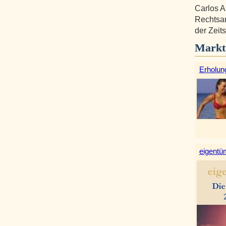
Carlos A
Rechtsan
der Zeits
Markt
Erholun
eigentüm