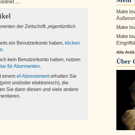
eordnet …
Make lov
ikel
Äußerun
nnenten der Zeitschrift „eigentümlich
Make lov
Make lov
eits ein Benutzerkonto haben,
klicken
Eingriff
en
.
Alle Arti
och kein Benutzerkonto haben, nutzen
Über
lar für Abonnenten
.
it einem
ef-Abonnement
erhalten Sie
(print und/oder elektronisch), die
nen Sie dann diesen und viele andere
mentieren.