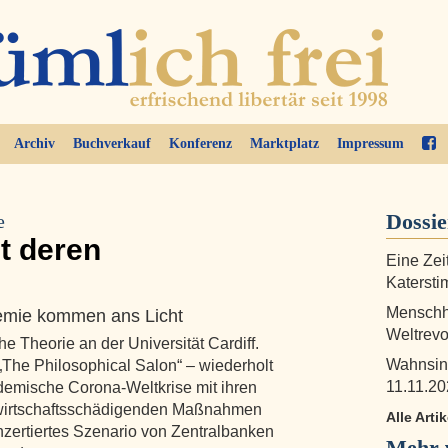
Archiv
Buchverkauf
Konferenz
Marktplatz
Impressum
Dossi
e
gt deren
Eine Zei
Katersti
Menschhe
emie kommen ans Licht
Weltrevo
che Theorie an der Universität Cardiff.
Wahnsin
 „The Philosophical Salon“ – wiederholt
11.11.20
ndemische Corona-Weltkrise mit ihren
 wirtschaftsschädigenden Maßnahmen
Alle Arti
nzertiertes Szenario von Zentralbanken
Mehr 