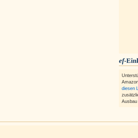
ef
-Ein
Unterst
Amazon
diesen 
zusätzli
Ausbau 