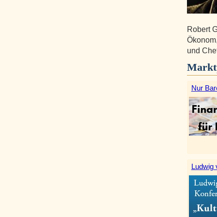
Robert G
Ökonom, i
und Chef
Markt
Nur Bar
Ludwig 