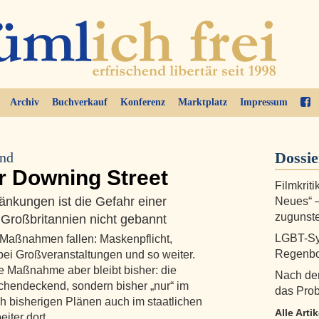
Archiv
Buchverkauf
Konferenz
Marktplatz
Impressum
Dossi
and
er Downing Street
Filmkrit
änkungen ist die Gefahr einer
Neues“ 
zugunste
 Großbritannien nicht gebannt
LGBT-Sy
-Maßnahmen fallen: Maskenpflicht,
Regenbog
bei Großveranstaltungen und so weiter.
ine Maßnahme aber bleibt bisher: die
Nach den
flächendeckend, sondern bisher „nur“ im
das Prob
ch bisherigen Plänen auch im staatlichen
Alle Arti
eiter dort …