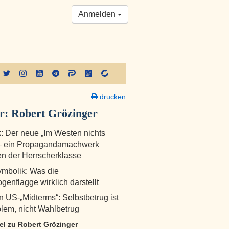
Anmelden
drucken
er:
Robert Grözinger
ik: Der neue „Im Westen nichts
– ein Propagandamachwerk
n der Herrscherklasse
mbolik: Was die
enflagge wirklich darstellt
 US-„Midterms“: Selbstbetrug ist
lem, nicht Wahlbetrug
kel zu Robert Grözinger