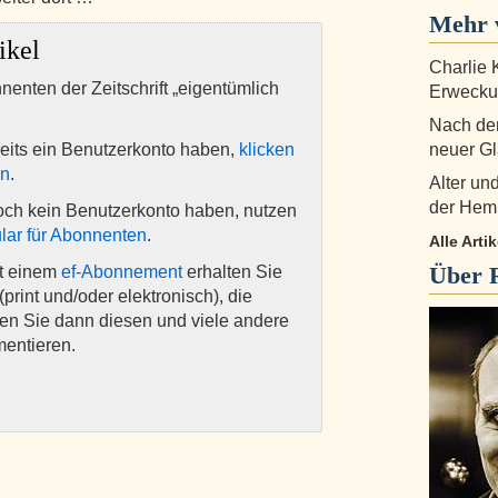
Mehr 
ikel
Charlie 
nnenten der Zeitschrift „eigentümlich
Erwecku
Nach dem
eits ein Benutzerkonto haben,
klicken
neuer G
en
.
Alter un
der Hem
och kein Benutzerkonto haben, nutzen
lar für Abonnenten
.
Alle Arti
Über
it einem
ef-Abonnement
erhalten Sie
(print und/oder elektronisch), die
nen Sie dann diesen und viele andere
mentieren.