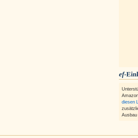
ef
-Ein
Unterst
Amazon
diesen 
zusätzli
Ausbau 