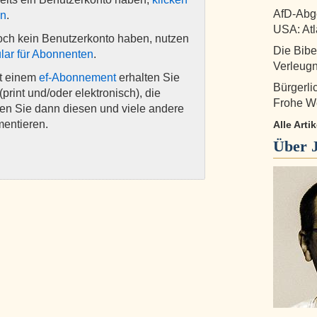
AfD-Abge
en
.
USA: Atl
och kein Benutzerkonto haben, nutzen
Die Bibe
lar für Abonnenten
.
Verleug
it einem
ef-Abonnement
erhalten Sie
Bürgerl
(print und/oder elektronisch), die
Frohe W
nen Sie dann diesen und viele andere
mentieren.
Alle Art
Über