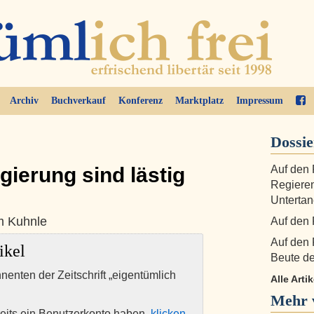
Archiv
Buchverkauf
Konferenz
Marktplatz
Impressum
Dossie
gierung sind lästig
Auf den 
Regieren
Unterta
m Kuhnle
Auf den 
Auf den 
ikel
Beute d
nnenten der Zeitschrift „eigentümlich
Alle Arti
Mehr 
eits ein Benutzerkonto haben,
klicken