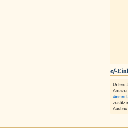
ef
-Ein
Unterst
Amazon
diesen 
zusätzli
Ausbau 