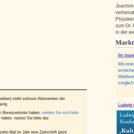
Joachim
verheirat
Physiker
zum Dr. 
in der w
Markt
Ihr Inse
Mit eine
erreiche
Wahlweis
möglich
eiben) steht exklusiv Abonnenten der
gung.
Ludwig 
in Benutzerkonto haben,
melden Sie sich bitte
haben, nutzen Sie bitte das
ehn Mal im Jahr eine Zeitschrift (print