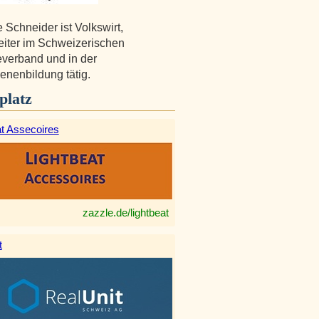
 Schneider ist Volkswirt,
eiter im Schweizerischen
verband und in der
nenbildung tätig.
platz
at Assecoires
zazzle.de/lightbeat
t