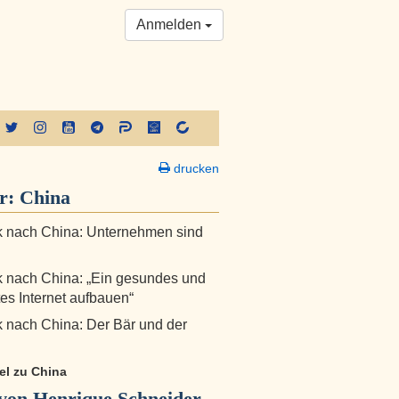
Anmelden
drucken
er:
China
k nach China: Unternehmen sind
k nach China: „Ein gesundes und
rtes Internet aufbauen“
k nach China: Der Bär und der
kel zu China
von Henrique Schneider