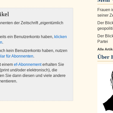
Frauen i
ikel
seiner Z
nnenten der Zeitschrift „eigentümlich
Der Blic
geopolit
Der Blic
eits ein Benutzerkonto haben,
klicken
Partei
en
.
Alle Arti
och kein Benutzerkonto haben, nutzen
Über
lar für Abonnenten
.
it einem
ef-Abonnement
erhalten Sie
(print und/oder elektronisch), die
nen Sie dann diesen und viele andere
mentieren.