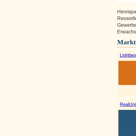
Henrique
Ressortl
Gewerbe
Erwachse
Markt
Lightbe
RealUni