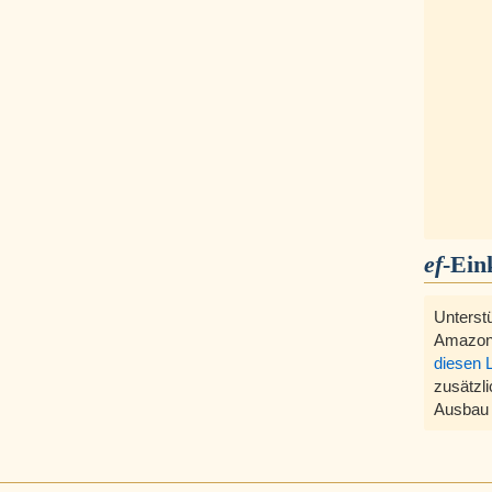
ef
-Ein
Unterst
Amazon
diesen 
zusätzli
Ausbau 