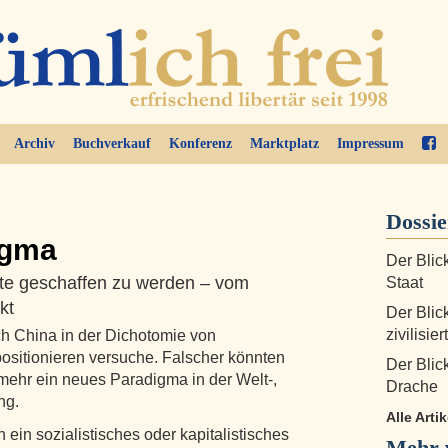
Archiv
Buchverkauf
Konferenz
Marktplatz
Impressum
Dossi
igma
Der Blic
tte geschaffen zu werden – vom
Staat
kt
Der Blic
zivilisie
h China in der Dichotomie von
ositionieren versuche. Falscher könnten
Der Blic
elmehr ein neues Paradigma in der Welt-,
Drache
ng.
Alle Arti
 ein sozialistisches oder kapitalistisches
Mehr 