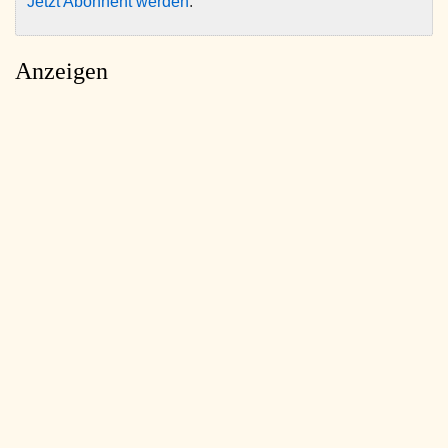
Jetzt Abonnent werden
.
Anzeigen