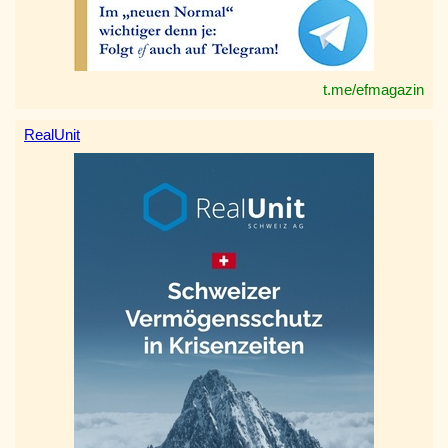
t.me/efmagazin
RealUnit