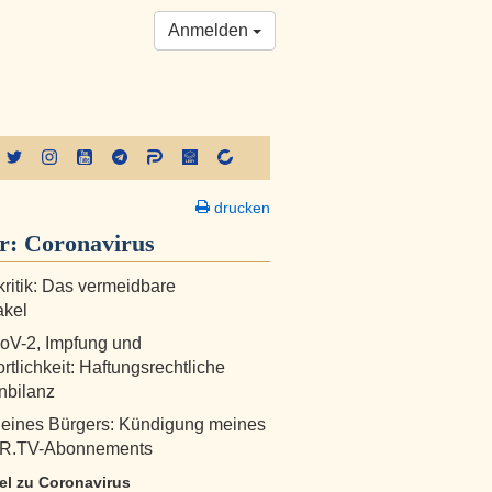
Anmelden
drucken
er:
Coronavirus
fkritik: Das vermeidbare
akel
V-2, Impfung und
rtlichkeit: Haftungsrechtliche
nbilanz
 eines Bürgers: Kündigung meines
.TV-Abonnements
kel zu Coronavirus