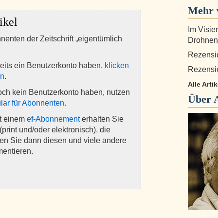
Mehr 
ikel
Im Visie
nnenten der Zeitschrift „eigentümlich
Drohnen
Rezensi
eits ein Benutzerkonto haben,
klicken
Rezensi
en
.
Alle Arti
och kein Benutzerkonto haben, nutzen
Über
lar für Abonnenten
.
it einem
ef-Abonnement
erhalten Sie
(print und/oder elektronisch), die
nen Sie dann diesen und viele andere
mentieren.