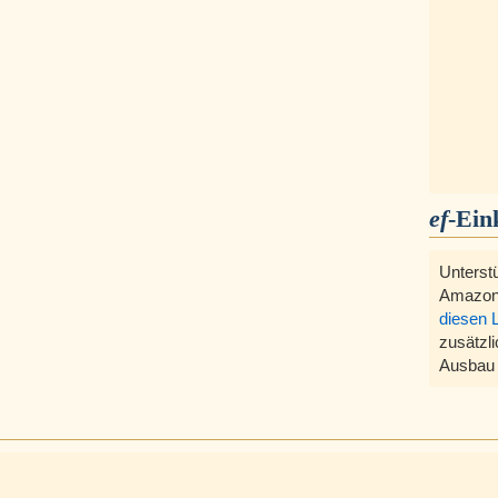
ef
-Ein
Unterst
Amazon
diesen 
zusätzli
Ausbau 