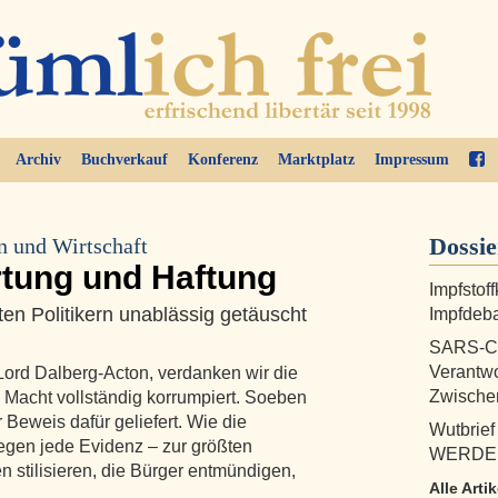
Archiv
Buchverkauf
Konferenz
Marktplatz
Impressum
Dossi
 und Wirtschaft
rtung und Haftung
Impfstof
en Politikern unablässig getäuscht
Impfdeb
SARS-Co
Verantwo
Lord Dalberg-Acton, verdanken wir die
Zwische
le Macht vollständig korrumpiert. Soeben
r Beweis dafür geliefert. Wie die
Wutbrief
gegen jede Evidenz – zur größten
WERDER
n stilisieren, die Bürger entmündigen,
Alle Arti