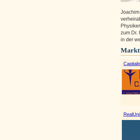
Joachim
verheirat
Physiker
zum Dr. 
in der w
Markt
Capitali
RealUni