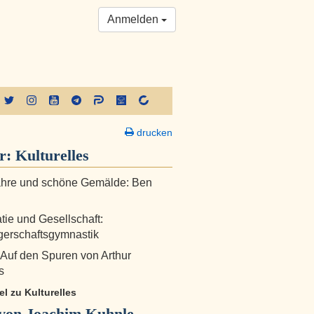
Anmelden
drucken
er:
Kulturelles
ahre und schöne Gemälde: Ben
ie und Gesellschaft:
erschaftsgymnastik
: Auf den Spuren von Arthur
s
kel zu Kulturelles
von Joachim Kuhnle