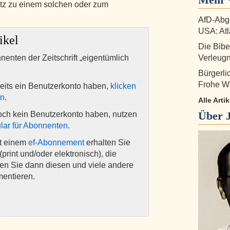
tz zu einem solchen oder zum
AfD-Abge
USA: Atl
ikel
Die Bibe
nnenten der Zeitschrift „eigentümlich
Verleug
Bürgerl
Frohe W
eits ein Benutzerkonto haben,
klicken
en
.
Alle Art
Über
och kein Benutzerkonto haben, nutzen
lar für Abonnenten
.
it einem
ef-Abonnement
erhalten Sie
(print und/oder elektronisch), die
nen Sie dann diesen und viele andere
mentieren.