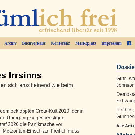
Archiv
Buchverkauf
Konferenz
Marktplatz
Impressum
Dossi
s Irrsinns
Gute, w
gen sich anscheinend wie beim
Johnson
Demokrat
Schwang
Freibier
 dem bekloppten Greta-Kult 2019, der in
Guinnes
nden Übergang zu gespenstigen
 traf 2020 die Panikmache vor
Alle Arti
n Meteoriten-Einschlag. Freilich muss
Mehr 