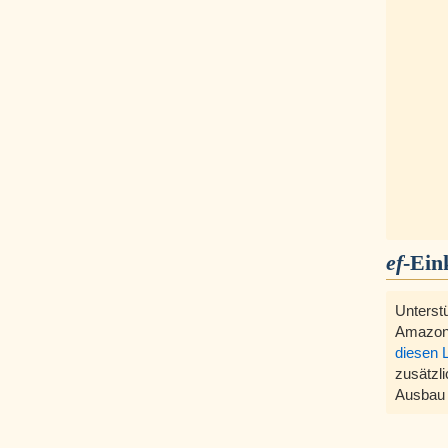
ef
-Ein
Unterst
Amazon
diesen 
zusätzli
Ausbau 