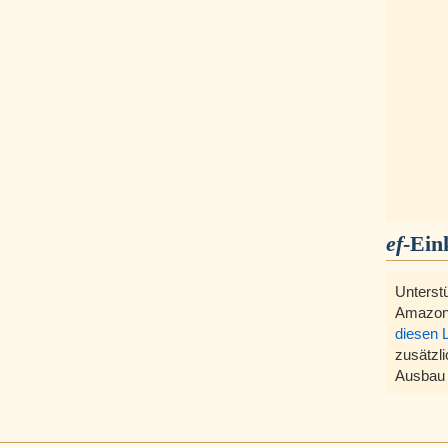
ef
-Ein
Unterst
Amazon
diesen 
zusätzli
Ausbau 