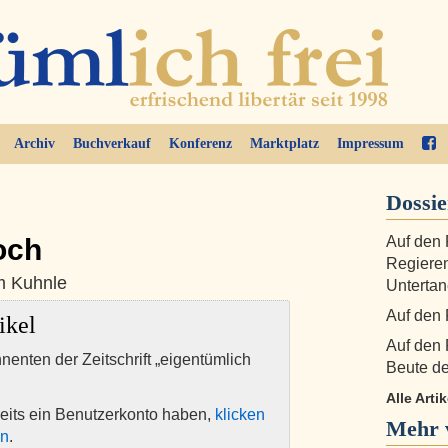
Archiv
Buchverkauf
Konferenz
Marktplatz
Impressum
Dossie
och
Auf den 
Regieren
m Kuhnle
Unterta
Auf den 
ikel
Auf den 
nnenten der Zeitschrift „eigentümlich
Beute d
Alle Arti
eits ein Benutzerkonto haben,
klicken
Mehr 
en
.