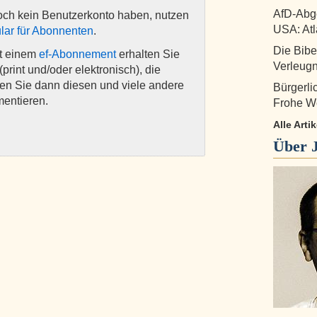
AfD-Abge
och kein Benutzerkonto haben, nutzen
USA: Atl
lar für Abonnenten
.
Die Bibe
it einem
ef-Abonnement
erhalten Sie
Verleug
(print und/oder elektronisch), die
nen Sie dann diesen und viele andere
Bürgerl
mentieren.
Frohe W
Alle Art
Über