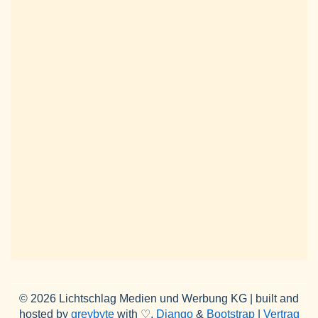
© 2026 Lichtschlag Medien und Werbung KG | built and
hosted by
greybyte
with ♡,
Django
&
Bootstrap
|
Vertrag