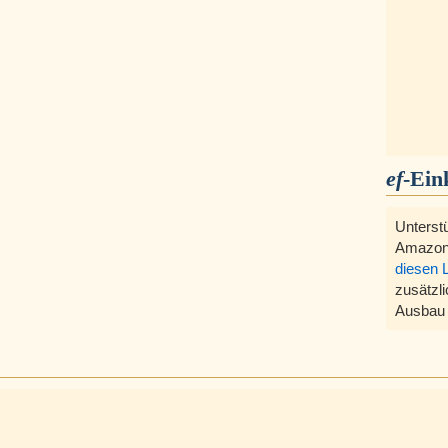
ef
-Ein
Unterst
Amazon
diesen 
zusätzli
Ausbau 