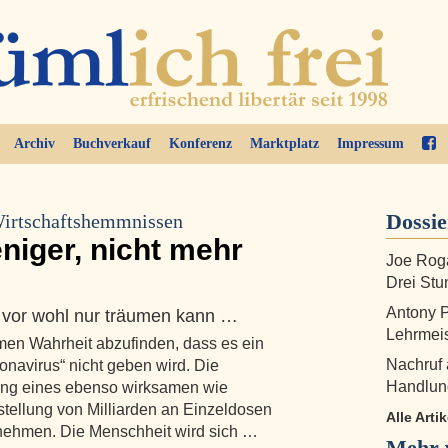
Archiv
Buchverkauf
Konferenz
Marktplatz
Impressum
Dossi
Wirtschaftshemmnissen
iger, nicht mehr
Joe Roga
Drei Stu
Antony P
e vor wohl nur träumen kann …
Lehrmei
emen Wahrheit abzufinden, dass es ein
Nachruf 
onavirus“ nicht geben wird. Die
Handlung
ung eines ebenso wirksamen wie
stellung von Milliarden an Einzeldosen
Alle Arti
 nehmen. Die Menschheit wird sich …
Mehr 