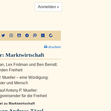
Anmelden
drucken
er:
Marktwirtschaft
n, Lex Fridman und Ben Berndt:
nden Freiheit
. Mueller – eine Würdigung:
ster und Mensch
auf Antony P. Mueller:
sreisender für die Freiheit
kel zu Marktwirtschaft
von Andreas Tögel