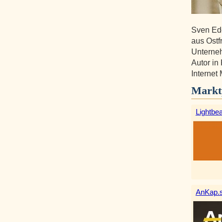
Sven Ede
aus Ostf
Unterneh
Autor in 
Internet
Markt
Lightbe
AnKap.s