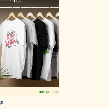
ankap.store
ge