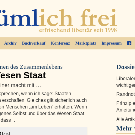
Archiv
Buchverkauf
Konferenz
Marktplatz
Impressum
Dossi
rmen des Zusammenlebens
esen Staat
Liberaler
keiner macht mit …
wichtige
sprechen, wenn ich sage: Staaten
Randnoti
schaffen. Gleiches gilt sicherlich auch
Prinzipi
von Menschen „am Leben“ erhalten. Wenn
Anleitu
eigenes Selbst und über das Wesen Staat
Alle Art
, dass …
Mehr 
ikel