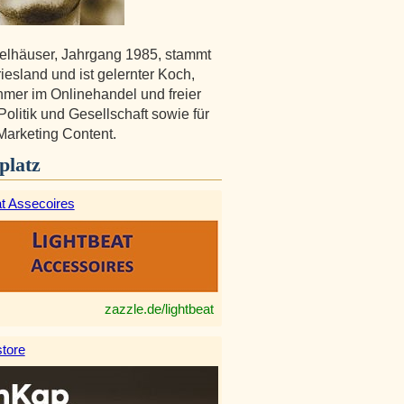
lhäuser, Jahrgang 1985, stammt
riesland und ist gelernter Koch,
mer im Onlinehandel und freier
Politik und Gesellschaft sowie für
 Marketing Content.
platz
at Assecoires
zazzle.de/lightbeat
tore