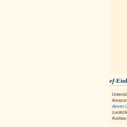
ef
-Ein
Unterst
Amazon
diesen 
zusätzli
Ausbau 