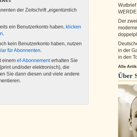
Wutbrief
nnenten der Zeitschrift „eigentümlich
WERDER
Der zwei
eits ein Benutzerkonto haben,
klicken
modernen
en
.
doppelp
och kein Benutzerkonto haben, nutzen
Deutsche
lar für Abonnenten
.
in der G
in den T
it einem
ef-Abonnement
erhalten Sie
Alle Art
(print und/oder elektronisch), die
nen Sie dann diesen und viele andere
Über
mentieren.