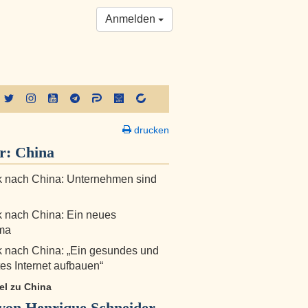
Anmelden
drucken
er:
China
k nach China: Unternehmen sind
k nach China: Ein neues
ma
k nach China: „Ein gesundes und
rtes Internet aufbauen“
kel zu China
von Henrique Schneider