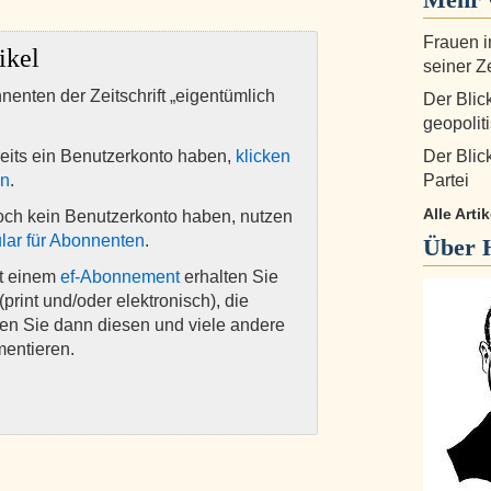
Frauen i
ikel
seiner Z
nnenten der Zeitschrift „eigentümlich
Der Blic
geopolit
eits ein Benutzerkonto haben,
klicken
Der Blic
en
.
Partei
Alle Arti
och kein Benutzerkonto haben, nutzen
lar für Abonnenten
.
Über
it einem
ef-Abonnement
erhalten Sie
(print und/oder elektronisch), die
nen Sie dann diesen und viele andere
mentieren.