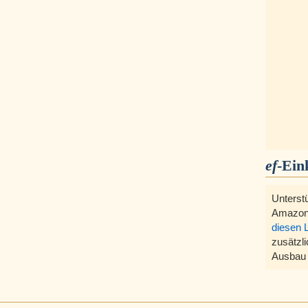
ef
-Ein
Unterst
Amazon
diesen 
zusätzli
Ausbau 