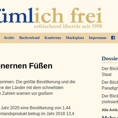
Archiv
Buchverkauf
Konferenz
Marktplatz
Impressum
Dossi
önernen Füßen
Der Blic
Staat
nommen. Die größte Bevölkerung und die
Der Blic
ine der Länder mit dem schnellsten
Paradig
e Zahlen warnen vor großem
Der Blic
zivilisie
Jahr 2020 eine Bevölkerung von 1,44
Alle Arti
inlandsprodukt betrug im Jahr 2018 13,4
Mehr 