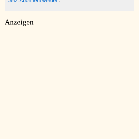
Jetzt Abonnent werden
.
Anzeigen