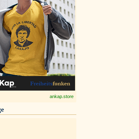
ankap.store
ge