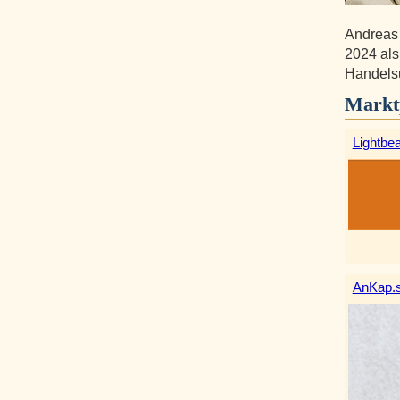
Andreas 
2024 als
Handelsu
Markt
Lightbe
AnKap.s