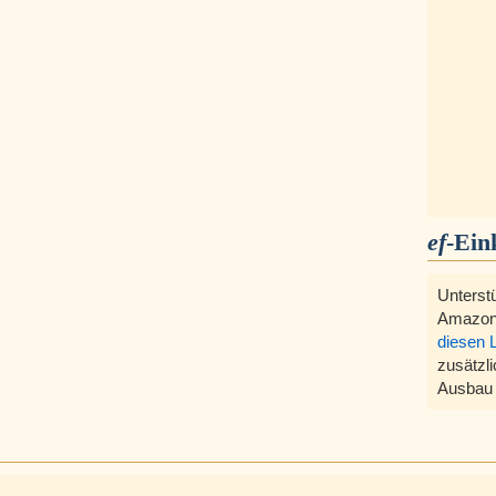
ef
-Ein
Unterst
Amazon
diesen 
zusätzli
Ausbau 