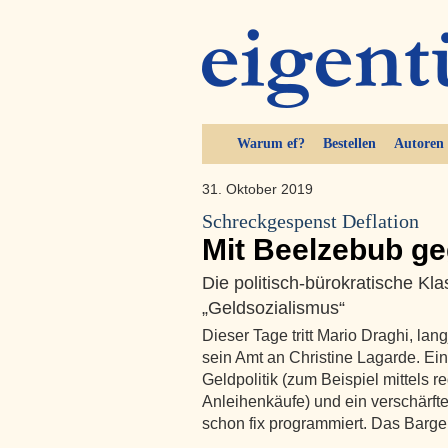
Warum ef?
Bestellen
Autoren
31. Oktober 2019
Schreckgespenst Deflation
Mit Beelzebub ge
Die politisch-bürokratische Kla
„Geldsozialismus“
Dieser Tage tritt Mario Draghi, lan
sein Amt an Christine Lagarde. Ei
Geldpolitik (zum Beispiel mittels r
Anleihenkäufe) und ein verschärft
schon fix programmiert. Das Barge
…