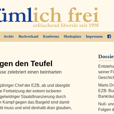
Archiv
Buchverkauf
Konferenz
Marktplatz
Impressum
Dossi
gen den Teufel
Entsteh
sse zelebriert einen beinharten
seiner F
Geschic
Mario Dr
gjähriger Chef der EZB, ab und übergibt
EZB: Bun
ne Fortsetzung der extrem lockeren
Bankräu
egelwidriger Staatsfinanzierung durch
er Kampf gegen das Bargeld sind damit
Null- un
ld muss und wird deshalb dran glauben,
Folgen d