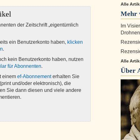
Alle Arti
Mehr 
ikel
nnenten der Zeitschrift „eigentümlich
Im Visie
Drohnen
eits ein Benutzerkonto haben,
klicken
Rezensi
en
.
Rezensi
och kein Benutzerkonto haben, nutzen
Alle Arti
lar für Abonnenten
.
Über
it einem
ef-Abonnement
erhalten Sie
(print und/oder elektronisch), die
nen Sie dann diesen und viele andere
mentieren.