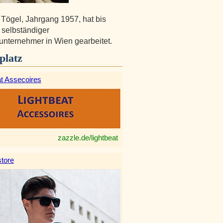
Tögel, Jahrgang 1957, hat bis
 selbständiger
nternehmer in Wien gearbeitet.
platz
at Assecoires
zazzle.de/lightbeat
tore