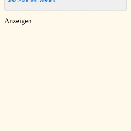
Jetzt Abonnent werden
.
Anzeigen