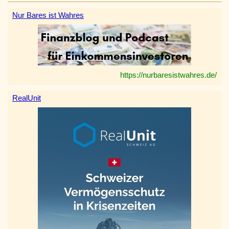
Nur Bares ist Wahres
https://nurbaresistwahres.de/
RealUnit