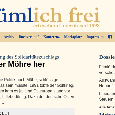
Archiv
Buchverkauf
Konferenz
Marktplatz
Impressum
Dossi
ng des Solidaritätszuschlags
der Möhre her
Filmförd
verscho
die Politik noch Mühe, schlüssige
Auswand
s sein musste. 1991 tobte der Golfkrieg,
Neuaufla
ten kam es ja. Und Osteuropa stand vor
Liberale
 hilfebedürftig. Dazu der deutsche Osten
Steuern
n …
Alle Arti
ikel
Mehr 