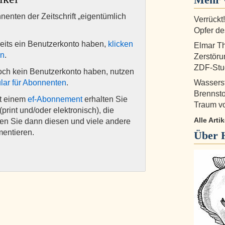
nnenten der Zeitschrift „eigentümlich
Verrückt
Opfer d
eits ein Benutzerkonto haben,
klicken
Elmar T
en
.
Zerstöru
ZDF-Stu
och kein Benutzerkonto haben, nutzen
lar für Abonnenten
.
Wasserst
Brennsto
it einem
ef-Abonnement
erhalten Sie
Traum v
(print und/oder elektronisch), die
Alle Arti
nen Sie dann diesen und viele andere
mentieren.
Über