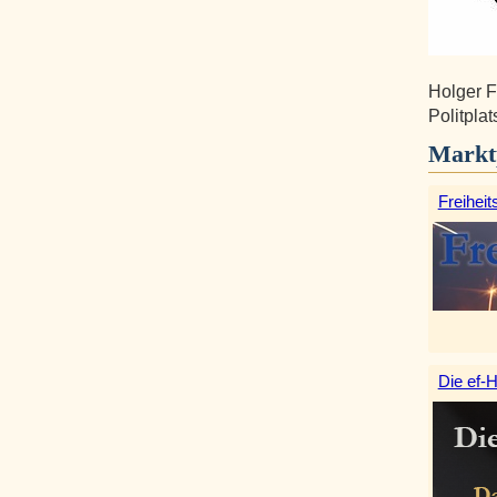
Holger F
Politpla
Markt
Freiheit
Die ef-H