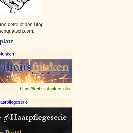
inn betreibt den Blog
tschquatsch.com.
platz
sfunken
https://freiheitsfunken.info/
aarpflegeserie