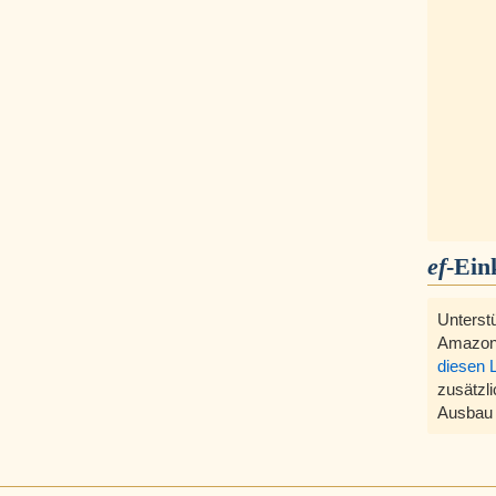
ef
-Ein
Unterst
Amazon
diesen 
zusätzli
Ausbau 