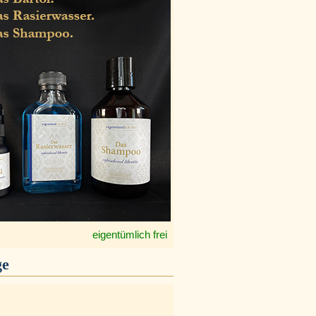
eigentümlich frei
ge