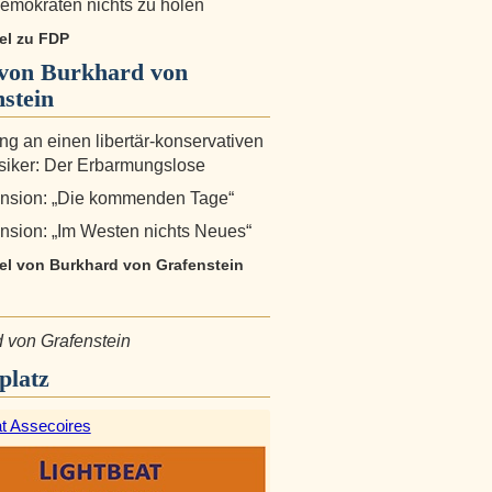
emokraten nichts zu holen
kel zu FDP
von Burkhard von
stein
ng an einen libertär-konservativen
siker: Der Erbarmungslose
ension: „Die kommenden Tage“
nsion: „Im Westen nichts Neues“
kel von Burkhard von Grafenstein
 von Grafenstein
platz
at Assecoires