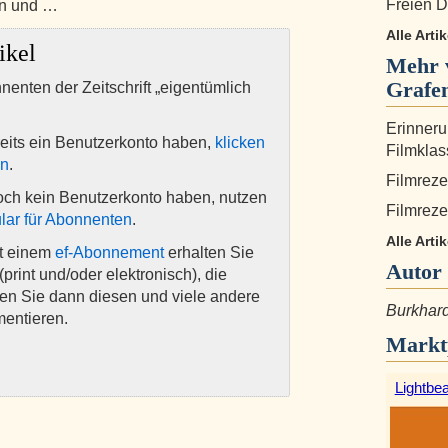
Freien D
rn und …
Alle Arti
ikel
Mehr 
Grafen
nnenten der Zeitschrift „eigentümlich
Erinneru
eits ein Benutzerkonto haben,
klicken
Filmklas
en
.
Filmrez
och kein Benutzerkonto haben, nutzen
Filmreze
lar für Abonnenten
.
Alle Arti
it einem
ef-Abonnement
erhalten Sie
Autor
(print und/oder elektronisch), die
nen Sie dann diesen und viele andere
Burkhard
mentieren.
Markt
Lightbe