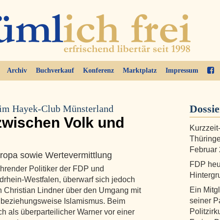
Archiv
Buchverkauf
Konferenz
Marktplatz
Impressum
Dossi
eim Hayek-Club Münsterland
zwischen Volk und
Kurzzeit
Thüring
Februar
ropa sowie Wertevermittlung
FDP heut
hrender Politiker der FDP und
Hintergr
drhein-Westfalen, überwarf sich jedoch
Ein Mitg
n Christian Lindner über den Umgang mit
seiner Pa
m beziehungsweise Islamismus. Beim
Politzirk
 als überparteilicher Warner vor einer