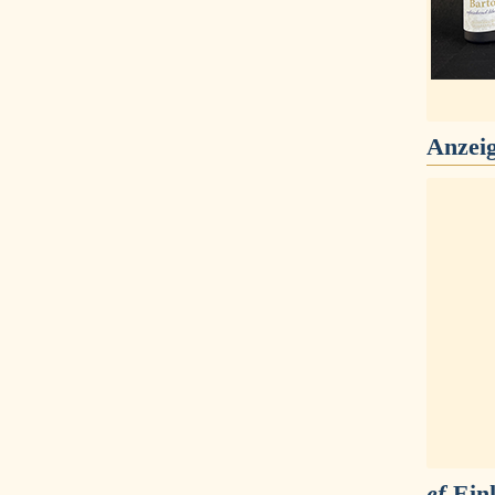
Anzei
ef
-Ein