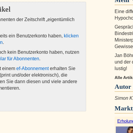
ikel
Eine dif
Hypocho
nnenten der Zeitschrift „eigentümlich
Gespräc
Bindestr
eits ein Benutzerkonto haben,
klicken
Minister
en
.
Gewissen
och kein Benutzerkonto haben, nutzen
Jan Böh
lar für Abonnenten
.
und der 
it einem
ef-Abonnement
erhalten Sie
lustig!
(print und/oder elektronisch), die
Alle Art
nen Sie dann diesen und viele andere
Autor
mentieren.
Simon K
Markt
Erholun