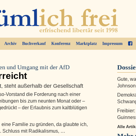
Archiv
Buchverkauf
Konferenz
Marktplatz
Impressum
Dossi
gen und Umgang mit der AfD
rreicht
Gute, w
, steht außerhalb der Gesellschaft
Johnson
o-Vorstand die Forderung nach einer
Demokrat
reibungen bis zum neunten Monat oder –
Schwang
drückt – der Erlaubnis zum kaltblütigen
Freibier
Guinnes
eine Familie zu gründen, da glaubte ich,
Alle Arti
in. Schluss mit Radikalismus, …
Mehr 