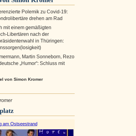
ferenzierte Polemik zu Covid-19:
ndrolibertäre drehen am Rad
h mit einem gemäßigten
ich-Libertären nach der
präsidentenwahl in Thüringen:
ssorgen(losigkeit)
mermann, Martin Sonneborn, Rezo
deutsche „Humor“: Schluss mit
ikel von Simon Kromer
romer
platz
g am Ostseestrand