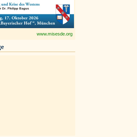
www.misesde.org
ge