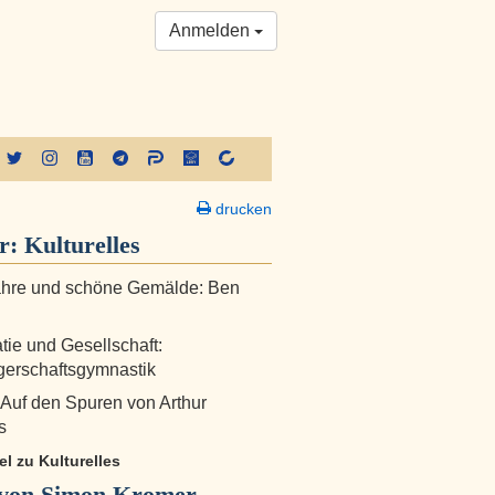
Anmelden
drucken
er:
Kulturelles
ahre und schöne Gemälde: Ben
ie und Gesellschaft:
erschaftsgymnastik
: Auf den Spuren von Arthur
s
kel zu Kulturelles
von Simon Kromer