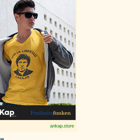
ankap.store
ge