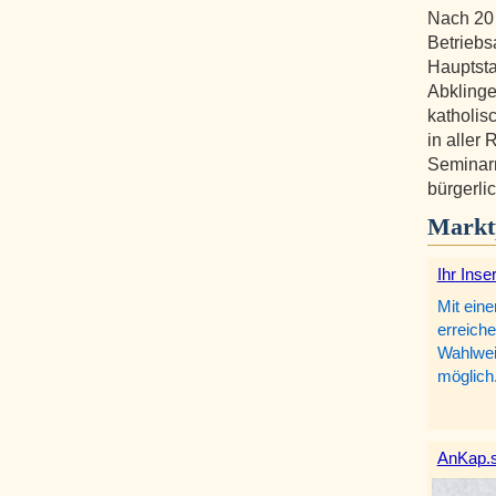
Nach 20
Betriebs
Hauptst
Abklinge
katholis
in aller
Seminarr
bürgerli
Markt
Ihr Inse
Mit eine
erreiche
Wahlweis
möglich
AnKap.s