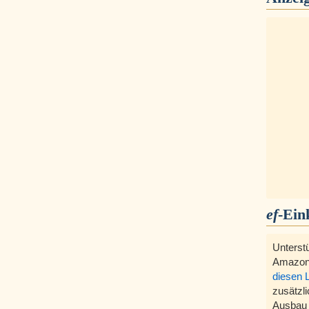
ef
-Ein
Unterst
Amazon
diesen 
zusätzli
Ausbau 