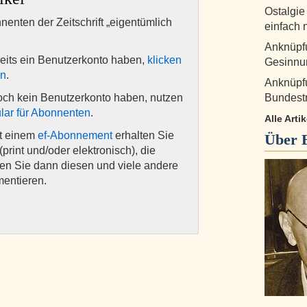
Ostalgie
nnenten der Zeitschrift „eigentümlich
einfach 
Anknüpfu
eits ein Benutzerkonto haben,
klicken
Gesinnu
en
.
Anknüpfu
och kein Benutzerkonto haben, nutzen
Bundestr
lar für Abonnenten
.
Alle Art
it einem
ef-Abonnement
erhalten Sie
Über
(print und/oder elektronisch), die
nen Sie dann diesen und viele andere
mentieren.