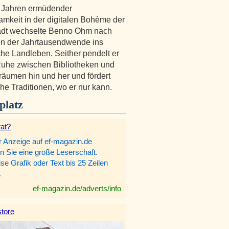
 Jahren ermüdender
amkeit in der digitalen Bohème der
adt wechselte Benno Ohm nach
n der Jahrtausendwende ins
che Landleben. Seither pendelt er
 Ruhe zwischen Bibliotheken und
äumen hin und her und fördert
che Traditionen, wo er nur kann.
platz
rat?
r Anzeige auf ef-magazin.de
n Sie eine große Leserschaft.
e Grafik oder Text bis 25 Zeilen
.
ef-magazin.de/adverts/info
tore