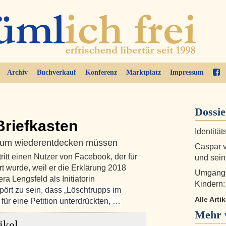
Archiv
Buchverkauf
Konferenz
Marktplatz
Impressum
Dossi
Briefkasten
Identitä
Raum wiederentdecken müssen
Caspar v
ritt einen Nutzer von Facebook, der für
und sein
 wurde, weil er die Erklärung 2018
Umgangs
ra Lengsfeld als Initiatorin
Kindern:
pört zu sein, dass „Löschtrupps im
Alle Art
für eine Petition unterdrückten, …
Mehr 
ikel