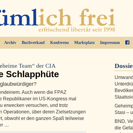
Archiv
Buchverkauf
Konferenz
Marktplatz
Impressum
Dossi
„geheime Team“ der CIA
e Schlapphüte
Umwandl
 glaubwürdiger?
Unterdr
Bevölker
gendeinem. Auch wenn die FPAZ
Staatssi
wie Republikaner im US-Kongress mal
u erwecken versuchen, und trotz
Geheimp
n Operationen, über deren Zielsetzungen
Stasi – 
t, obwohl er den ganzen Spaß teilweise
BND, Ve
der …
die Gefah