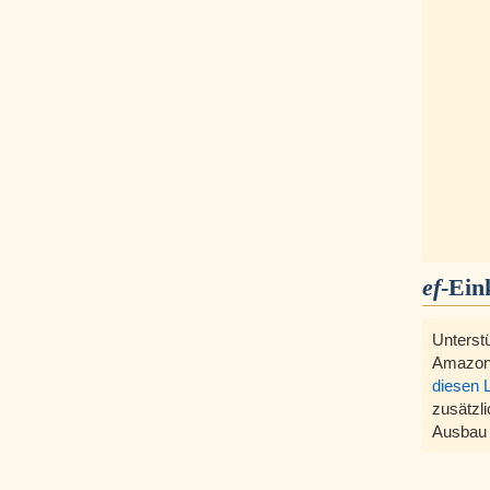
ef
-Ein
Unterst
Amazon
diesen 
zusätzli
Ausbau 