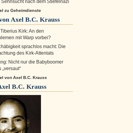
Sehnsucht nach dem Stiefelnazi
kel zu Geheimdienste
von Axel B.C. Krauss
 Tiberius Kirk: An den
lemen mit Warp vorbei?
äbigkeit sprachlos macht: Die
chtung des Kirk-Attentats
ng: Nicht nur die Babyboomer
 „versaut“
kel von Axel B.C. Krauss
Axel B.C. Krauss