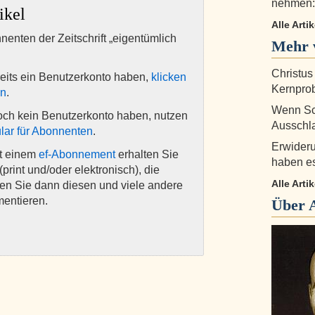
nehmen: 
ikel
Alle Arti
nnenten der Zeitschrift „eigentümlich
Mehr 
Christus
eits ein Benutzerkonto haben,
klicken
Kernprob
en
.
Wenn Sch
och kein Benutzerkonto haben, nutzen
Ausschla
lar für Abonnenten
.
Erwideru
it einem
ef-Abonnement
erhalten Sie
haben es
(print und/oder elektronisch), die
Alle Arti
nen Sie dann diesen und viele andere
mentieren.
Über