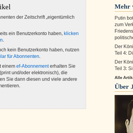
Mehr 
ikel
nnenten der Zeitschrift „eigentümlich
Putin bo
zum Verk
Friedens
eits ein Benutzerkonto haben,
klicken
politisc
en
.
Der Köni
och kein Benutzerkonto haben, nutzen
Teil 4: 
lar für Abonnenten
.
Der Köni
it einem
ef-Abonnement
erhalten Sie
Teil 3: S
(print und/oder elektronisch), die
Alle Arti
nen Sie dann diesen und viele andere
Über
mentieren.