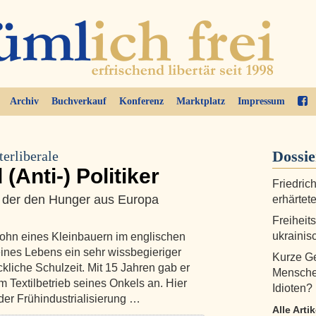
Archiv
Buchverkauf
Konferenz
Marktplatz
Impressum
Dossi
erliberale
Anti-) Politiker
Friedric
, der den Hunger aus Europa
erhärtete
Freiheit
ukraini
ohn eines Kleinbauern im englischen
ines Lebens ein sehr wissbegieriger
Kurze Ge
ckliche Schulzeit. Mit 15 Jahren gab er
Menschen
m Textilbetrieb seines Onkels an. Hier
Idioten?
 der Frühindustrialisierung …
Alle Arti