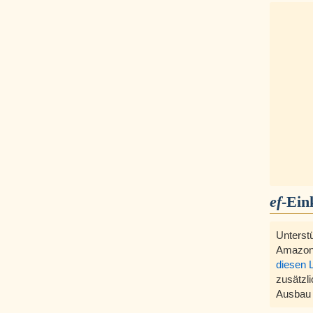
ef
-Ein
Unterst
Amazon
diesen 
zusätzli
Ausbau 