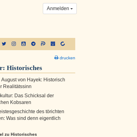
Anmelden
drucken
er:
Historisches
h August von Hayek: Historisch
r Realitätssinn
skultur: Das Schicksal der
schen Kobsaren
istesgeschichte des törichten
: Was sind denn eigentlich
kel zu Historisches