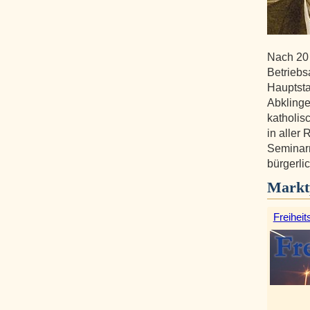
Nach 20
Betriebs
Hauptst
Abklinge
katholis
in aller
Seminarr
bürgerli
Markt
Freiheit