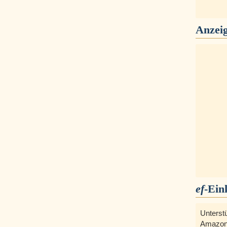
Anzei
ef
-Ein
Unterst
Amazon