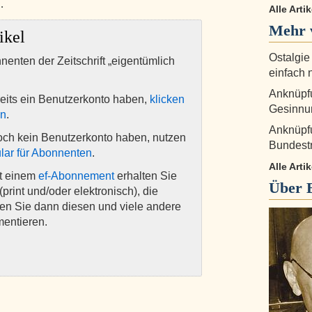
…
Alle Art
Mehr 
ikel
Ostalgie
nnenten der Zeitschrift „eigentümlich
einfach 
Anknüpfu
eits ein Benutzerkonto haben,
klicken
Gesinnu
en
.
Anknüpfu
och kein Benutzerkonto haben, nutzen
Bundestr
lar für Abonnenten
.
Alle Art
it einem
ef-Abonnement
erhalten Sie
Über
(print und/oder elektronisch), die
nen Sie dann diesen und viele andere
mentieren.