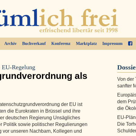
Archiv
Buchverkauf
Konferenz
Marktplatz
Impressum
Dossi
ue EU-Regelung
grundverordnung als
Von der 
sanfter 
Europäi
dem Prüf
 Datenschutzgrundverordnung der EU ist
die Ökol
en die Eurokraten in Brüssel und ihre
EU-Pläne
 der deutschen Regierung Unsägliches
Die Torh
er Politik sowie politischer Regulierungen
Schulde
tig vor unseren Nachbarn, Kollegen und