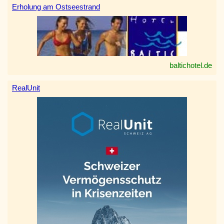
Erholung am Ostseestrand
baltichotel.de
RealUnit