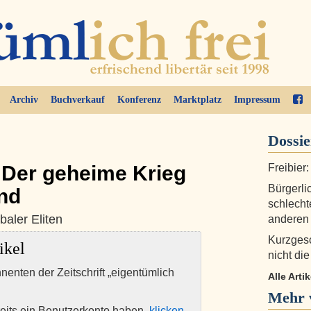
Archiv
Buchverkauf
Konferenz
Marktplatz
Impressum
Dossi
 Der geheime Krieg
Freibier
Bürgerli
nd
schlecht
aler Eliten
anderen
Kurzgesc
ikel
nicht di
nnenten der Zeitschrift „eigentümlich
Alle Arti
Mehr 
eits ein Benutzerkonto haben,
klicken