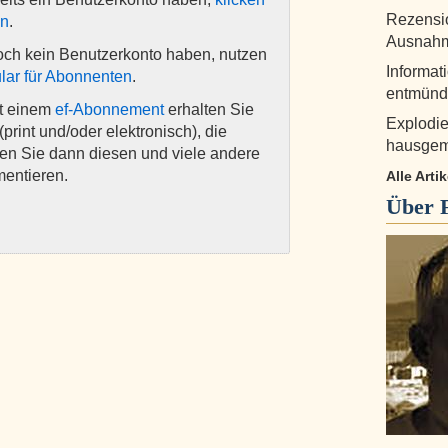
Rezensio
en
.
Ausnahm
och kein Benutzerkonto haben, nutzen
Informat
lar für Abonnenten
.
entmünd
it einem
ef-Abonnement
erhalten Sie
Explodie
(print und/oder elektronisch), die
hausgem
nen Sie dann diesen und viele andere
mentieren.
Alle Arti
Über