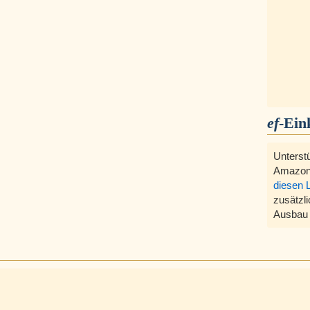
ef
-Ein
Unterst
Amazon
diesen 
zusätzli
Ausbau 