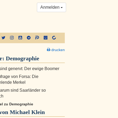
Anmelden
drucken
er:
Demographie
ind genervt: Der ewige Boomer
rage von Forsa: Die
hlende Merkel
Darum sind Saarländer so
ch
ikel zu Demographie
von Michael Klein