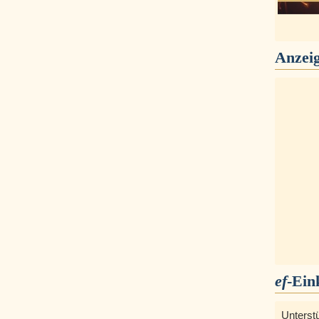
Anzei
ef
-Ein
Unterst