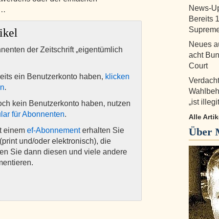
News-Upd
 …
Bereits 
Supreme
ikel
Neues au
nnenten der Zeitschrift „eigentümlich
acht Bu
Court
eits ein Benutzerkonto haben,
klicken
Verdacht
en
.
Wahlbehö
„ist illegi
och kein Benutzerkonto haben, nutzen
lar für Abonnenten
.
Alle Arti
Über
it einem
ef-Abonnement
erhalten Sie
(print und/oder elektronisch), die
nen Sie dann diesen und viele andere
mentieren.