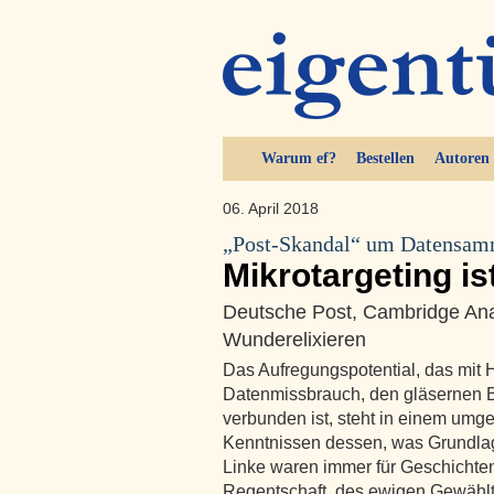
Warum ef?
Bestellen
Autoren
06. April 2018
„Post-Skandal“ um Datensa
Mikrotargeting i
Deutsche Post, Cambridge Ana
Wunderelixieren
Das Aufregungspotential, das mit
Datenmissbrauch, den gläsernen B
verbunden ist, steht in einem umge
Kenntnissen dessen, was Grundlag
Linke waren immer für Geschichte
Regentschaft, des ewigen Gewählt