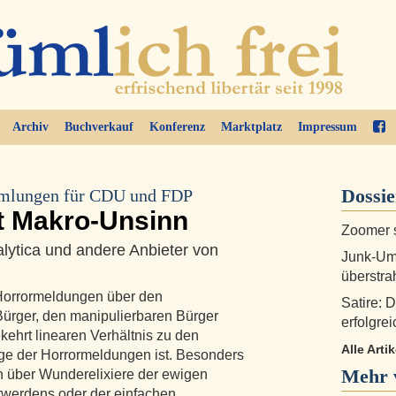
Archiv
Buchverkauf
Konferenz
Marktplatz
Impressum
Dossi
mmlungen für CDU und FDP
st Makro-Unsinn
Zoomer s
lytica und andere Anbieter von
Junk-Umf
überstra
 Horrormeldungen über den
Satire: 
ürger, den manipulierbaren Bürger
erfolgrei
kehrt linearen Verhältnis zu den
Alle Art
e der Horrormeldungen ist. Besonders
Mehr 
n über Wunderelixiere der ewigen
werdens oder der einfachen