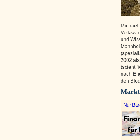
Michael 
Volkswir
und Wiss
Mannheim
(speziali
2002 als
(scientif
nach Eng
den Blog
Markt
Nur Bar