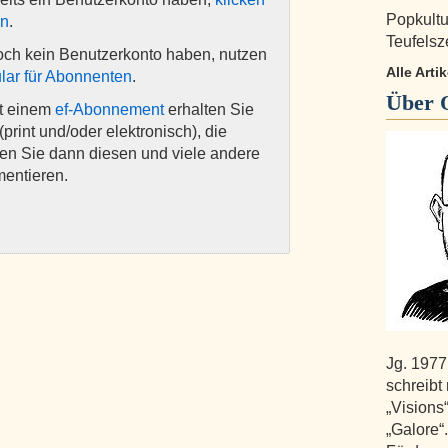
Popkult
en
.
Teufels
och kein Benutzerkonto haben, nutzen
Alle Art
lar für Abonnenten
.
Über
it einem
ef-Abonnement
erhalten Sie
(print und/oder elektronisch), die
nen Sie dann diesen und viele andere
mentieren.
Jg. 1977,
schreibt 
„Visions
„Galore“