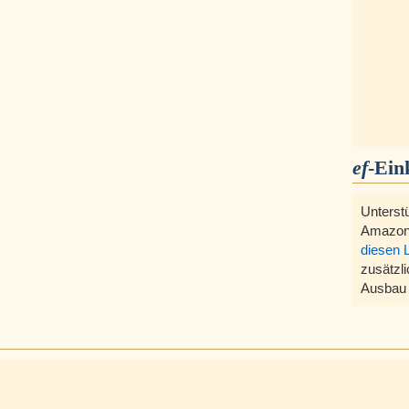
ef
-Ein
Unterst
Amazon
diesen 
zusätzli
Ausbau 