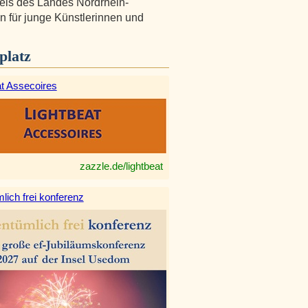
eis des Landes Nordrhein-
n für junge Künstlerinnen und
platz
at Assecoires
zazzle.de/lightbeat
lich frei konferenz