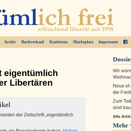
Archiv
Buchverkauf
Konferenz
Marktplatz
Impressum
Dossi
 eigentümlich
Wir wüns
Weihnac
ter Libertären
Neue ef-
die Frei
Zum Tod
ikel
sind trau
nnenten der Zeitschrift „eigentümlich
Alle Arti
Mehr 
eits ein Benutzerkonto haben,
klicken