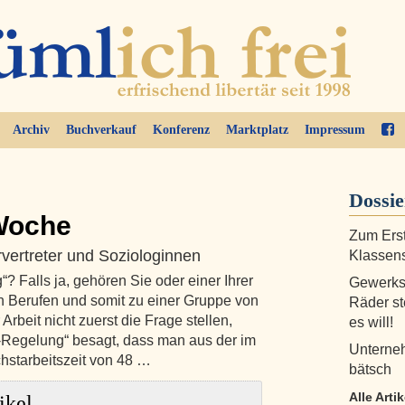
Archiv
Buchverkauf
Konferenz
Marktplatz
Impressum
Dossi
Woche
Zum Erst
vertreter und Soziologinnen
Klassen
 Falls ja, gehören Sie oder einer Ihrer
Gewerksc
 Berufen und somit zu einer Gruppe von
Räder st
Arbeit nicht zuerst die Frage stellen,
es will!
-Regelung“ besagt, dass man aus der im
Unterneh
hstarbeitszeit von 48 …
bätsch
Alle Art
ikel