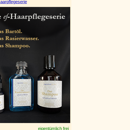
aarpflegeserie
eigentümlich frei