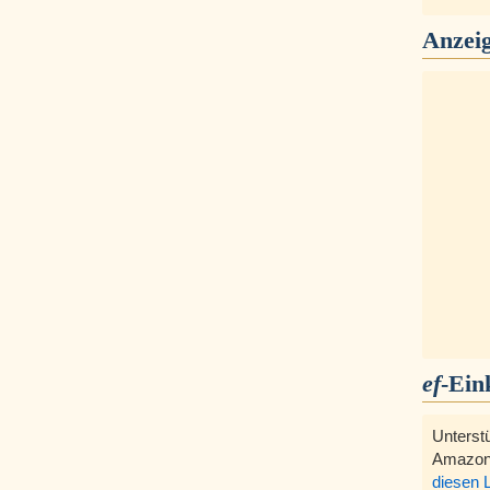
Anzei
ef
-Ein
Unterst
Amazon
diesen 