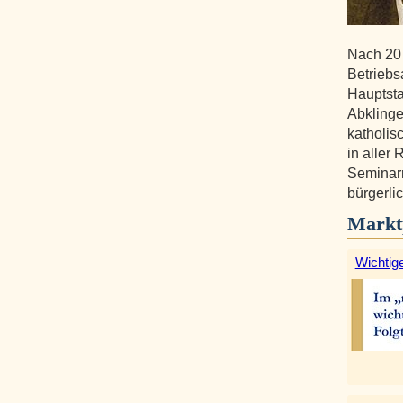
Nach 20
Betriebs
Hauptst
Abklinge
katholis
in aller
Seminarr
bürgerli
Markt
Wichtige