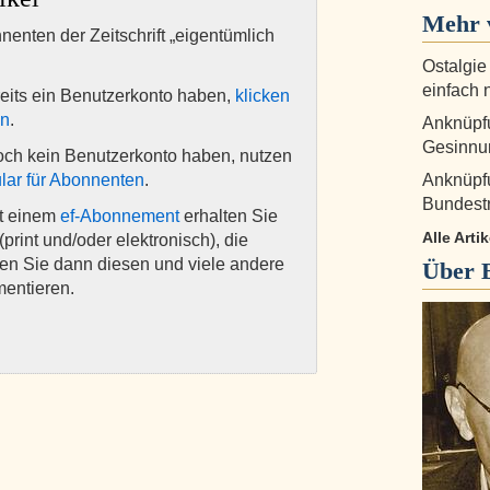
Mehr 
nnenten der Zeitschrift „eigentümlich
Ostalgie
einfach 
eits ein Benutzerkonto haben,
klicken
en
.
Anknüpfu
Gesinnu
och kein Benutzerkonto haben, nutzen
lar für Abonnenten
.
Anknüpfu
Bundestr
it einem
ef-Abonnement
erhalten Sie
Alle Art
(print und/oder elektronisch), die
nen Sie dann diesen und viele andere
Über
mentieren.