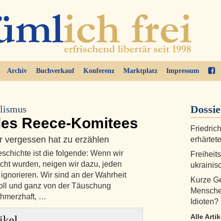
Archiv
Buchverkauf
Konferenz
Marktplatz
Impressum
Dossi
alismus
des Reece-Komitees
Friedric
r vergessen hat zu erzählen
erhärtete
eschichte ist die folgende: Wenn wir
Freiheit
ht wurden, neigen wir dazu, jeden
ukraini
ignorieren. Wir sind an der Wahrheit
Kurze Ge
d voll und ganz von der Täuschung
Menschen
chmerzhaft, …
Idioten?
Alle Arti
ikel