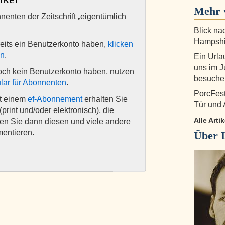
Mehr 
nnenten der Zeitschrift „eigentümlich
Blick na
Hampshi
eits ein Benutzerkonto haben,
klicken
en
.
Ein Urla
uns im J
och kein Benutzerkonto haben, nutzen
besuche
lar für Abonnenten
.
PorcFest
it einem
ef-Abonnement
erhalten Sie
Tür und 
(print und/oder elektronisch), die
Alle Art
nen Sie dann diesen und viele andere
mentieren.
Über