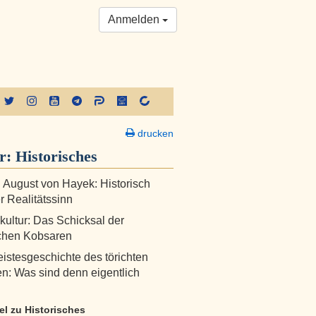
Anmelden
drucken
er:
Historisches
h August von Hayek: Historisch
r Realitätssinn
skultur: Das Schicksal der
schen Kobsaren
istesgeschichte des törichten
: Was sind denn eigentlich
kel zu Historisches