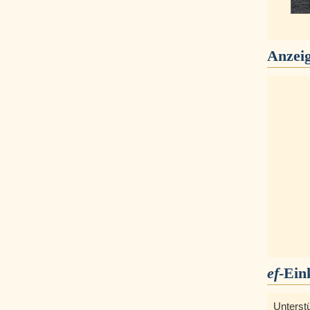
Anzei
ef
-Ein
Unterst